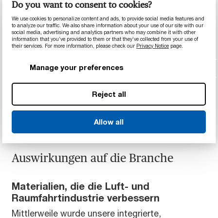
Do you want to consent to cookies?
Wartungsbedarf. Des Weiteren trug die Lösung
We use cookies to personalize content and ads, to provide social media features and
zu mehr Kraftstoffeffizienz und reduzierten
to analyze our traffic. We also share information about your use of our site with our
CO₂-Emissionen bei – was insgesamt zu einem
social media, advertising and analytics partners who may combine it with other
information that you’ve provided to them or that they’ve collected from your use of
nachhaltigeren Flugzeugbetrieb führte.
their services. For more information, please check our
Privacy Notice
page.
Leichteres Flugzeug
Manage your preferences
Niedrigeres Ausfallrisiko
Niedrigere Wartungskosten
Reject all
Bessere Kraftstoffeffizienz
Reduzierte CO₂-Emissionen
Nachhaltigeres Flugzeug
Allow all
Auswirkungen auf die Branche
Materialien, die die Luft- und
Raumfahrtindustrie verbessern
Mittlerweile wurde unsere integrierte,