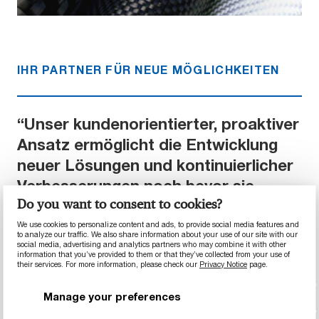
IHR PARTNER FÜR NEUE MÖGLICHKEITEN
“Unser kundenorientierter, proaktiver
Ansatz ermöglicht die Entwicklung
neuer Lösungen und kontinuierlicher
Verbesserungen noch bevor sie
Do you want to consent to cookies?
überhaupt auf dem Markt diskutiert
werden. Unser umfangreiches
We use cookies to personalize content and ads, to provide social media features and
to analyze our traffic. We also share information about your use of our site with our
Portfolio an Kohlenfaser-
social media, advertising and analytics partners who may combine it with other
information that you’ve provided to them or that they’ve collected from your use of
Verbundwerkstoffen eröffnet eine
their services. For more information, please check our
Privacy Notice
page.
neue Welt an Möglichkeiten für die
Manage your preferences
Automobilbranche.”