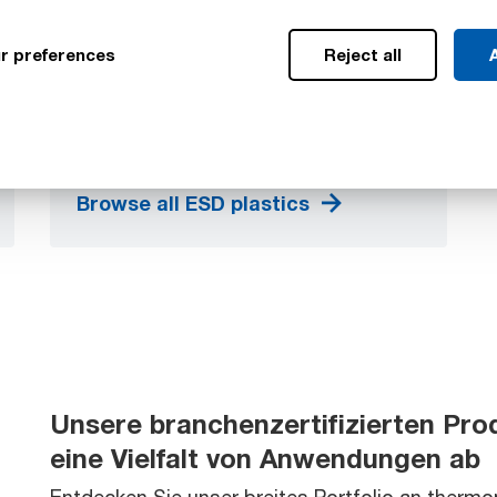
ESD-Materialien bietet höchste
Dimensionsstabilität und ist somit ideal für
r preferences
Reject all
A
Anwendungen in der Surface Mount
Technology (SMT). Sie tragen dazu bei,
dass Anwender ihre notwendigen
Durchsatzanforderungen erreichen können.
Browse all ESD plastics
Unsere branchenzertifizierten Pr
eine Vielfalt von Anwendungen ab