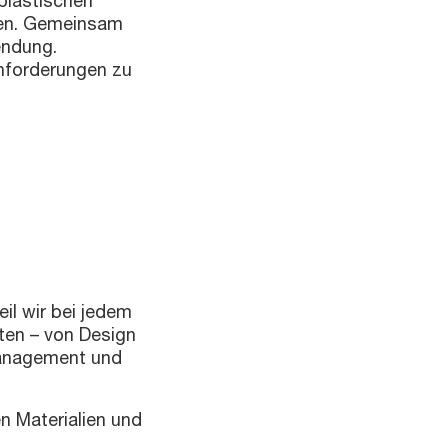
plastischen
fen. Gemeinsam
wendung.
Anforderungen zu
il wir bei jedem
ten – von Design
management und
n Materialien und
d