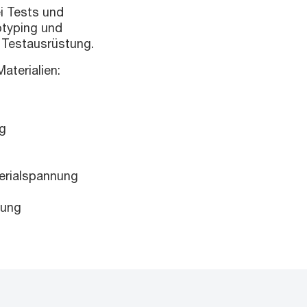
i Tests und
otyping und
 Testausrüstung.
aterialien:
ng
terialspannung
nung