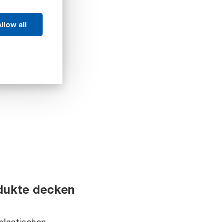
llow all
odukte decken