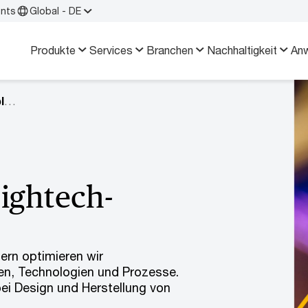
ents
Global - DE
Produkte
Services
Branchen
Nachhaltigkeit
An
Thermoplasten für Halbleiter und Elektronik
Hightech-
rn optimieren wir
ien, Technologien und Prozesse.
ei Design und Herstellung von