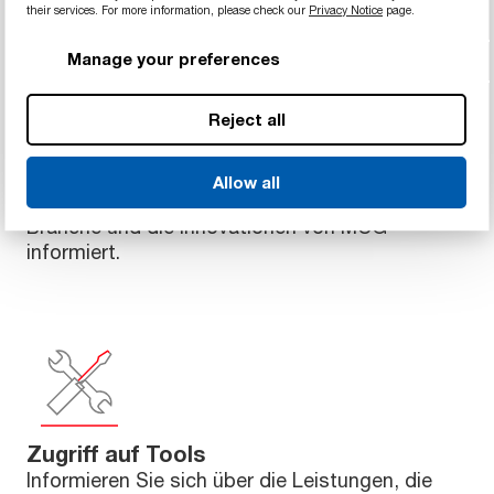
their services. For more information, please check our
Privacy Notice
page.
Manage your preferences
Bleiben Sie auf dem Laufenden
Reject all
Erhalten Sie stets die neuesten Nachrichten,
Blogs, Artikel, Ankündigungen von Webinaren
und Schulungen, und vieles mehr von MCG. Sie
Allow all
werden über die neuesten Entwicklungen in der
Branche und die Innovationen von MCG
informiert.
Zugriff auf Tools
Informieren Sie sich über die Leistungen, die