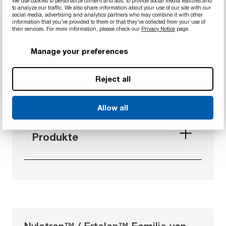
We use cookies to personalize content and ads, to provide social media features and
Materialien zeichnen sich durch hervorragende
to analyze our traffic. We also share information about your use of our site with our
social media, advertising and analytics partners who may combine it with other
chemische Beständigkeit aus und behalten ihre
information that you’ve provided to them or that they’ve collected from your use of
mechanische Fähigkeiten über einen breiten
their services. For more information, please check our
Privacy Notice
page.
Temperaturbereich bei.
Manage your preferences
Entdecken 1 Produkt
Reject all
Allow all
Beliebte Flextron™
Produkte