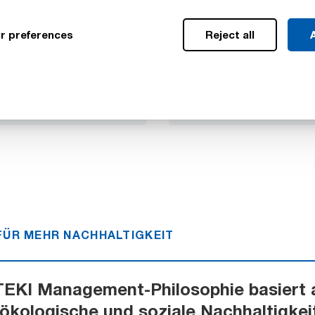
zieren so viel Abfall wir
 eben möglich. So bauen
r preferences
Reject all
A
eine Kreislaufwirtschaft
ahren Sie mehr
Erfahren Sie mehr
FÜR MEHR NACHHALTIGKEIT
TEKI Management-Philosophie basiert 
ökologische und soziale Nachhaltigkei