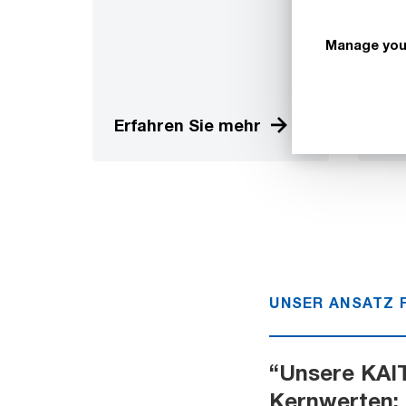
redu
nur
Manage you
wir 
auf.
Erfahren Sie mehr
Erf
UNSER ANSATZ 
“Unsere KAI
Kernwerten: 