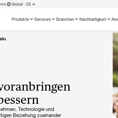
ents
Global - DE
Produkte
Services
Branchen
Nachhaltigkeit
An
Purpose, Mission & Values
voranbringen
bessern
rnehmen, Technologie und
ltigen Beziehung zueinander