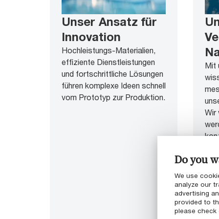
Unser Ansatz für
Un
Innovation
Ve
Na
Hochleistungs-Materialien,
effiziente Dienstleistungen
Mit
und fortschrittliche Lösungen
wis
führen komplexe Ideen schnell
mes
vom Prototyp zur Produktion.
uns
Wir 
wer
konz
uns
Do you wa
Koh
ene
We use cookie
und
analyze our tr
advertising a
Ener
provided to th
Wir 
please check
imm