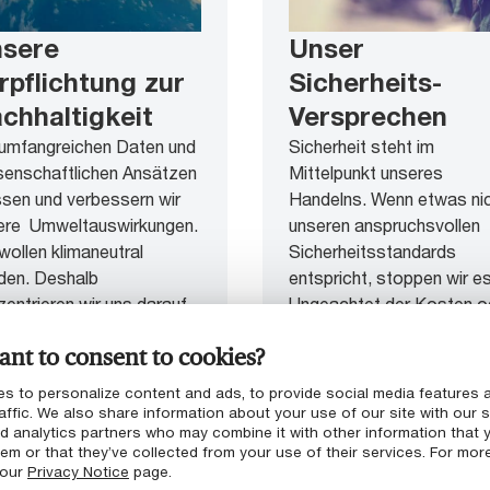
sere
Unser
rpflichtung zur
Sicherheits-
chhaltigkeit
Versprechen
 umfangreichen Daten und
Sicherheit steht im
senschaftlichen Ansätzen
Mittelpunkt unseres
sen und verbessern wir
Handelns. Wenn etwas ni
ere Umweltauswirkungen.
unseren anspruchsvollen
wollen klimaneutral
Sicherheitsstandards
den. Deshalb
entspricht, stoppen wir es
entrieren wir uns darauf,
Ungeachtet der Kosten o
ere
betrieblichen Auswirkunge
nt to consent to cookies?
lenstoffemissionen durch
rgieeffiziente Maßnahmen
s to personalize content and ads, to provide social media features 
 Nutzung erneuerbarer
affic. We also share information about your use of our site with our s
nd analytics partners who may combine it with other information that 
giequellen zu reduzieren.
em or that they’ve collected from your use of their services. For mor
recyclen so viel und wo
 our
Privacy Notice
page.
er wir können, und