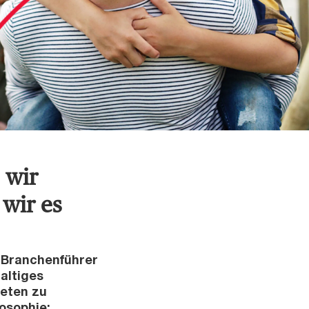
 wir
wir es
d Branchenführer
altiges
neten zu
osophie: