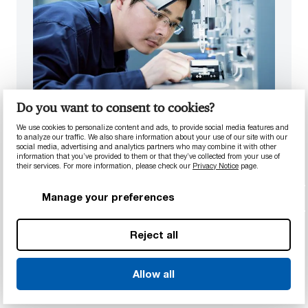
Do you want to consent to cookies?
Prototypentwicklung, Prüfung und
Validierung
We use cookies to personalize content and ads, to provide social media features and
to analyze our traffic. We also share information about your use of our site with our
Mit Rapid-Prototyping-Technologien, internen
social media, advertising and analytics partners who may combine it with other
information that you’ve provided to them or that they’ve collected from your use of
Testlaboren und umfangreicher Erfahrung in der
their services. For more information, please check our
Privacy Notice
page.
Fließ- und Teilanalyse bieten wir ein komplettes
Spektrum an Ressourcen an. Dadurch lassen
Manage your preferences
sich Prototypen zügig entwickeln, testen und
verbessern, sodass Sie Ihr Produkt schneller auf
Reject all
den Markt bringen können.
Weiter Informationen
Allow all