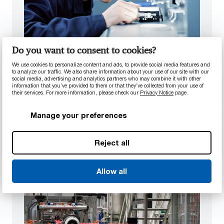
原型设计、测试和验证
Do you want to consent to cookies?
凭借快速成型技术、内部测试实验室以及在流程和
We use cookies to personalize content and ads, to provide social media features and
零件分析方面的丰富专业知识，我们提供了一系列
to analyze our traffic. We also share information about your use of our site with our
social media, advertising and analytics partners who may combine it with other
完整的资源来快速开发、测试和改进原型样件，助
information that you’ve provided to them or that they’ve collected from your use of
您更快地将产品推向市场。
their services. For more information, please check our
Privacy Notice
page.
了解更多
Manage your preferences
Reject all
Allow all