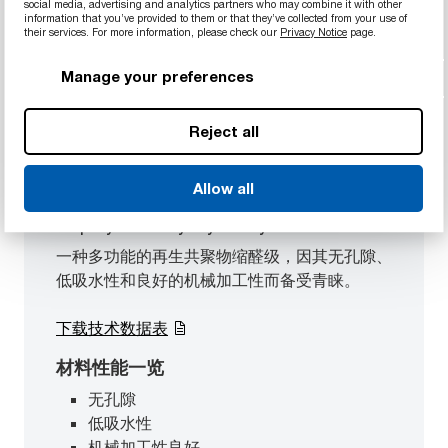
social media, advertising and analytics partners who may combine it with other
information that you’ve provided to them or that they’ve collected from your use of
their services. For more information, please check our
Privacy Notice
page.
Manage your preferences
Reject all
Allow all
Acetron™ C Sterra™ POM-C
Copolymer Polyoxymethylene
一种多功能的再生共聚物缩醛级，因其无孔隙、
低吸水性和良好的机械加工性而备受青睐。
下载技术数据表
材料性能一览
无孔隙
低吸水性
机械加工性良好