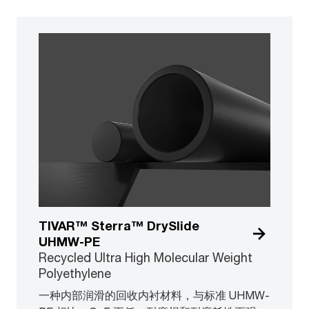
TIVAR™ Sterra™ DrySlide
UHMW-PE
Recycled Ultra High Molecular Weight
Polyethylene
一种内部润滑的回收内衬材料，与标准 UHMW-