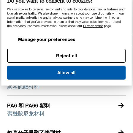
Do you want to consent to cookies?
了解不同热塑性材料的性能特性。
We use cookies to personalize content and ads, to provide social media features and
to analyze our traffic. We also share information about your use of our site with our
social media, advertising and analytics partners who may combine it with other
information that you’ve provided to them or that they’ve collected from your use of
PEEK塑料
their services. For more information, please check our
Privacy Notice
page.
聚醚醚酮产品
Manage your preferences
POM塑料
Reject all
共聚物和均聚物缩醛
Allow all
PPS塑料
聚苯硫醚材料
PA6 和 PA66 塑料
聚酰胺尼龙材料
超高分子量聚乙烯型材