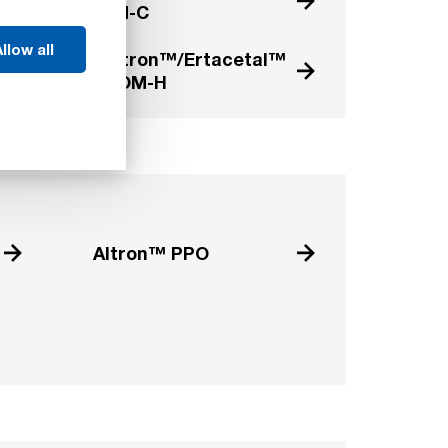
POM-C
llow all
Acetron™/Ertacetal™
H POM-H
Altron™ PPO