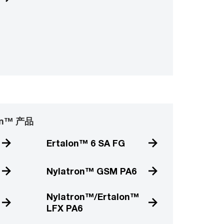
lon™ 产品
Ertalon™ 6 SA FG
Nylatron™ GSM PA6
Nylatron™/Ertalon™
LFX PA6