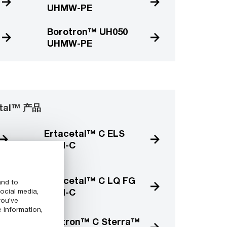
UHMW-PE
Borotron™ UH050
UHMW-PE
etal™ 产品
Ertacetal™ C ELS
POM-C
Ertacetal™ C LQ FG
and to
POM-C
ocial media,
you’ve
e information,
Acetron™ C Sterra™