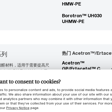
HMW-PE
Borotron™ UH030
UHMW-PE
热门 Acetron™/Ertac
系列
Acetron™
和共聚物缩醛材料，适用于需要提高尺
GP/Ertacetal™ C
包括增强轴承级材料、金属
POM-C
缩醛，并有一系列颜色。
nt to consent to cookies?
Acetron™ GP
s to personalize content and ads, to provide social media features 
FG/Ertacetal™ C FG
affic. We also share information about your use of our site with our s
POM-C
nd analytics partners who may combine it with other information that 
em or that they’ve collected from your use of their services. For mor
 our
Privacy Notice
page.
Ertacetal™ C NU