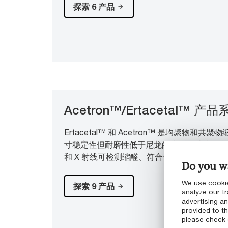
探索 6 产品
Acetron™/Ertacetal™ 产品
Ertacetal™ 和 Acetron™ 是均聚物
寸稳定性但耐磨性低于尼龙的应用。特殊配方
和 X 射线可检测缩醛、符合食品接触要求的
Do you wa
We use cookie
探索 9 产品
analyze our tr
advertising a
provided to th
please check