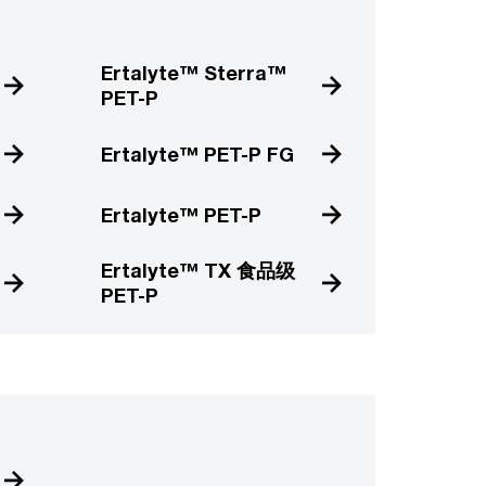
Ertalyte™ Sterra™
PET-P
Ertalyte™ PET-P FG
Ertalyte™ PET-P
Ertalyte™ TX 食品级
PET-P