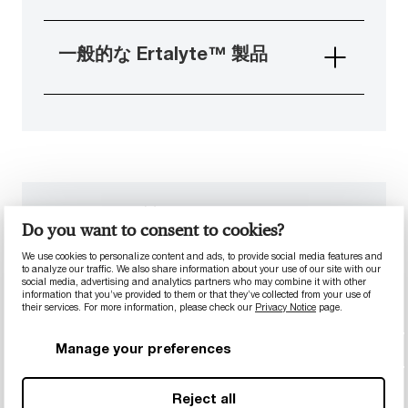
一般的な Ertalyte™ 製品
Flextron™ 製品のファミリー
Do you want to consent to cookies?
Flextron™熱可塑性エラストマー（TPE）の加工
We use cookies to personalize content and ads, to provide social media features and
to analyze our traffic. We also share information about your use of our site with our
品は、従来のエラストマーよりも優れた性能が求
social media, advertising and analytics partners who may combine it with other
められる用途で、優れた性能を発揮します。これ
information that you’ve provided to them or that they’ve collected from your use of
their services. For more information, please check our
Privacy Notice
page.
らのTPE材料は、優れた化学薬品耐性を備える一
方で、幅広い温度範囲にわたって一貫した機械的
Manage your preferences
能力を維持します。
Reject all