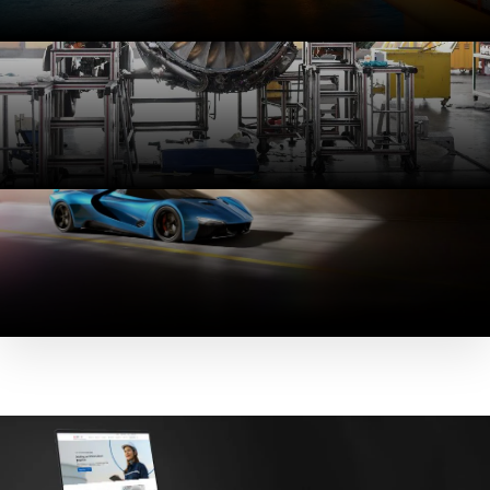
は形状を保持し、一貫した性能を発揮し、金属部品に比
べてコストを削減できます。
弊社の化学薬品耐性を持つプラスチックは、最も過酷な
高温耐性
環境条件や殺菌工程でも使用でき、表面保護を行わなく
てもその機械的特性を維持します。
高温環境下での継続作業においても、弊社の高温耐性を
重量削減
持つ熱可塑性素材は、短期的および長期的な優れた熱安
定性、断熱性、難燃性、放射線耐性を発揮します。
熱可塑性樹脂および複合材は非常に軽量で優れた性能を
発揮するため、金属と比べて大幅な生産性の向上とコス
ト削減を実現し、今までにない自由な設計を可能にしま
す。