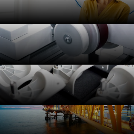
先端材料の特性
実現不可能だと思いますか？先端エンジニアリングプラ
摩耗耐性
スチックの包括的ポートフォリオには、長期間持続する
摩耗耐性から化学的適合性、寸法安定性まで、優れた性
能特性を持つ様々な材料が揃っています。
摩耗耐性の高いプラスチックは、荷重耐性および摩擦用
寸法安定性
途において金属より高い性能を発揮します。さらに、弊
社のプラスチック素材は、機械的摩耗および損傷の予
防、汚染防止、騒音の低減といった多くの一般的なエン
ジニアリングの問題を解決し、平均修理間隔を延ばしま
す。
高温や高湿度にさらされたり、機械的応力が加えられた
腐食耐性
りした場合でも、寸法安定性の高い弊社の熱可塑性樹脂