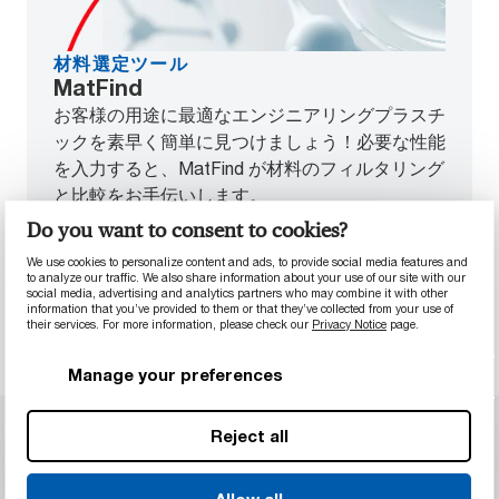
材料選定ツール
MatFind
お客様の用途に最適なエンジニアリングプラスチ
ックを素早く簡単に見つけましょう！必要な性能
を入力すると、MatFind が材料のフィルタリング
と比較をお手伝いします。
MatFind は現在、英語でのみご利用いただけま
Do you want to consent to cookies?
す。）
We use cookies to personalize content and ads, to provide social media features and
to analyze our traffic. We also share information about your use of our site with our
検索を開始する
social media, advertising and analytics partners who may combine it with other
information that you’ve provided to them or that they’ve collected from your use of
their services. For more information, please check our
Privacy Notice
page.
Manage your preferences
Reject all
Allow all