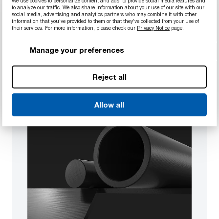
We use cookies to personalize content and ads, to provide social media features and
特長
to analyze our traffic. We also share information about your use of our site with our
social media, advertising and analytics partners who may combine it with other
高い強度重量比
information that you’ve provided to them or that they’ve collected from your use of
their services. For more information, please check our
Privacy Notice
page.
優れた化学薬品耐性と腐食耐性
FDA、NSFに対応
Manage your preferences
Reject all
Allow all