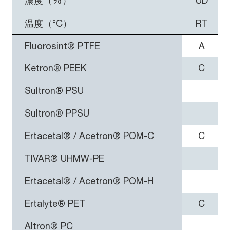
濃度（%）
UD
温度（°C）
RT
Fluorosint® PTFE
A
Ketron® PEEK
C
Sultron® PSU
Sultron® PPSU
Ertacetal® / Acetron® POM-C
C
TIVAR® UHMW-PE
Ertacetal® / Acetron® POM-H
Ertalyte® PET
C
Altron® PC