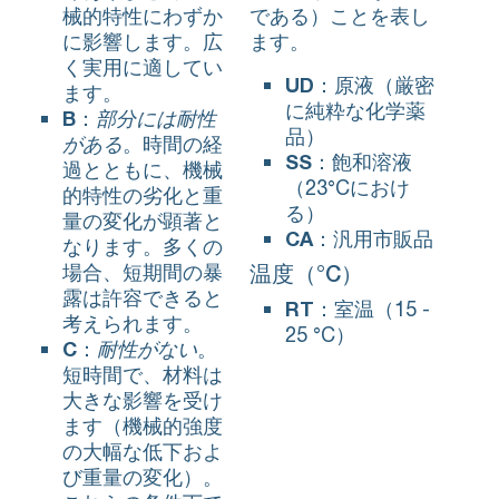
械的特性にわずか
である）ことを表し
に影響します。広
ます。
く実用に適してい
UD
：原液（厳密
ます。
に純粋な化学薬
B
：
部分には耐性
品）
がある
。時間の経
SS
：飽和溶液
過とともに、機械
（23°Cにおけ
的特性の劣化と重
る）
量の変化が顕著と
CA
：汎用市販品
なります。多くの
場合、短期間の暴
温度（°C）
露は許容できると
RT
：室温（15 -
考えられます。
25 °C）
C
：
耐性がない
。
短時間で、材料は
大きな影響を受け
ます（機械的強度
の大幅な低下およ
び重量の変化）。