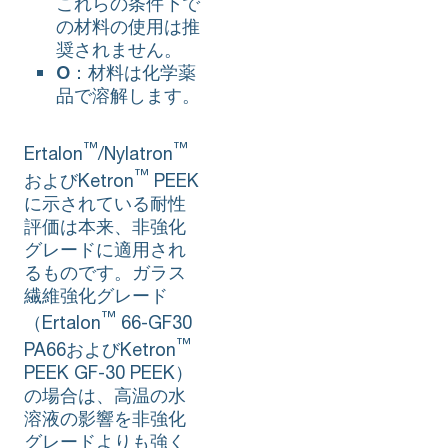
これらの条件下で
の材料の使用は推
奨されません。
O
：材料は化学薬
品で溶解します。
™
™
Ertalon
/Nylatron
™
およびKetron
PEEK
に示されている耐性
評価は本来、非強化
グレードに適用され
るものです。ガラス
繊維強化グレード
™
（Ertalon
66-GF30
™
PA66およびKetron
PEEK GF-30 PEEK）
の場合は、高温の水
溶液の影響を非強化
グレードよりも強く