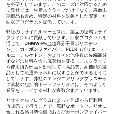
を必要としています。このニーズに対応するため
に弊社では、生産スクラップだけでなく、寿命末
期部品も含め、特定の材料を対象とした安定した
回収プログラムを提供しています。
弊社のリサイクルサービスは、製品の循環型ライ
フサイクルに貢献しています。回収プログラムを
通じて、
UHMW-PE
（
超高分子量ポリエチレ
ン
）
、カーボンファイバー、PEEK
（ポリエーテ
ルエーテルケトン）およびその他多数の
先端高分
子
などの材料を含む廃棄物を変換し、スクラップ
や使用済み部品を処理して、高品質、高機能の製
品として流通チャネルに戻すことができるように
しています。弊社のエンジニアリングプラスチッ
ク素材の包括的ポートフォリオには、そのような
業界をリードする材料が多数含まれています。
リサイクルプログラムによって作成から再利用、
再販売まで行うことで、広範なポートフォリオに
含まれる熱可塑性樹脂およびカーボンファイバー