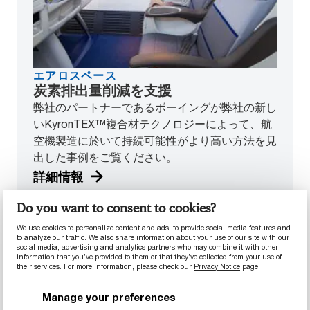
エアロスペース
炭素排出量削減を支援
弊社のパートナーであるボーイングが弊社の新し
いKyronTEX™複合材テクノロジーによって、航
空機製造に於いて持続可能性がより高い方法を見
出した事例をご覧ください。
詳細情報
Do you want to consent to cookies?
We use cookies to personalize content and ads, to provide social media features and
to analyze our traffic. We also share information about your use of our site with our
social media, advertising and analytics partners who may combine it with other
information that you’ve provided to them or that they’ve collected from your use of
their services. For more information, please check our
Privacy Notice
page.
Manage your preferences