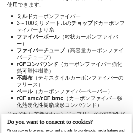
使用できます。
ミルド
カーボンファイバー
3～100ミリメートルの
チョップド
カーボンフ
ァイバーより糸
ファイバーボール
（粒状カーボンファイバ
ー）
ファイバーチューブ
（高容量カーボンファイ
バーチューブ）
rCFコンパウンド
（カーボンファイバー強化
熱可塑性樹脂）
不織布
（テキスタイルカーボンファイバーの
フリース）
ベール
（カーボンファイバーペーパー）
rCF smc/rCF bmc
（カーボンファイバー強
化熱硬化性樹脂成形コンパウンド）
それぞれに革新的なエンジニアリングの可能性が
あり、様々な用途や業界のニーズを満たします。
Do you want to consent to cookies?
We use cookies to personalize content and ads, to provide social media features and
弊社のお客様は、自動車、航空宇宙、建設、大規