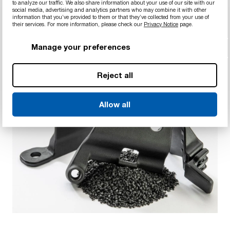
to analyze our traffic. We also share information about your use of our site with our
模な公共事業プロジェクト、スポーツ＆レジャー
social media, advertising and analytics partners who may combine it with other
information that you’ve provided to them or that they’ve collected from your use of
など、あらゆる業界の大手OEMおよびメーカーで
their services. For more information, please check our
Privacy Notice
page.
す。
Manage your preferences
Reject all
Allow all