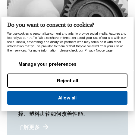
Do you want to consent to cookies?
We use cookies to personalize content and ads, to provide social media features and
to analyze our traffic. We also share information about your use of our site with our
social media, advertising and analytics partners who may combine it with other
information that you’ve provided to them or that they’ve collected from your use of
their services. For more information, please check our
Privacy Notice
page.
Manage your preferences
Reject all
降噪并防止腐蚀
Allow all
齿轮
了解我们在不同应用的塑料齿轮材料选
择、塑料齿轮如何改善性能。
了解更多