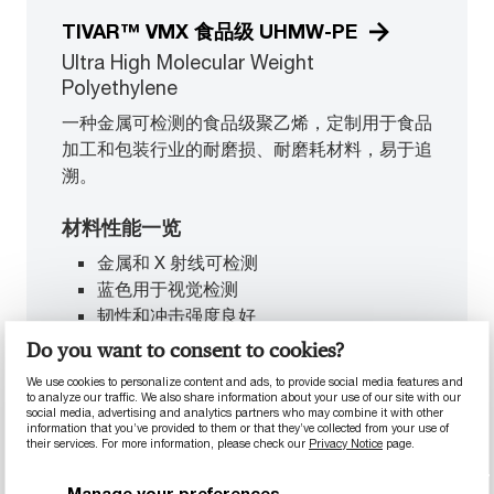
TIVAR™ VMX 食品级 UHMW-PE
Ultra High Molecular Weight
Polyethylene
一种金属可检测的食品级聚乙烯，定制用于食品
加工和包装行业的耐磨损、耐磨耗材料，易于追
溯。
材料性能一览
金属和 X 射线可检测
蓝色用于视觉检测
韧性和冲击强度良好
改良的耐磨损和耐磨耗性
Do you want to consent to cookies?
We use cookies to personalize content and ads, to provide social media features and
to analyze our traffic. We also share information about your use of our site with our
social media, advertising and analytics partners who may combine it with other
information that you’ve provided to them or that they’ve collected from your use of
their services. For more information, please check our
Privacy Notice
page.
Manage your preferences