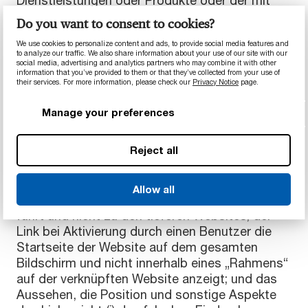
diesen Websites verbundenen Unternehmen dar.
Do you want to consent to cookies?
We use cookies to personalize content and ads, to provide social media features and
to analyze our traffic. We also share information about your use of our site with our
social media, advertising and analytics partners who may combine it with other
Links von anderen Websites
information that you’ve provided to them or that they’ve collected from your use of
their services. For more information, please check our
Privacy Notice
page.
Manage your preferences
Alle Links zu dieser Website müssen schriftlich
durch MCAM genehmigt werden,
Reject all
ausgenommen wenn MCAM Links genehmigt,
bei denen: der Link ein Nur-Text-Link ist, der nur
den Titel der Startseite zu dieser Website
Allow all
enthält; der Link nur zur Startseite der Website
führt und nicht zu den tieferen Websites; der
Link bei Aktivierung durch einen Benutzer die
Startseite der Website auf dem gesamten
Bildschirm und nicht innerhalb eines „Rahmens“
auf der verknüpften Website anzeigt; und das
Aussehen, die Position und sonstige Aspekte