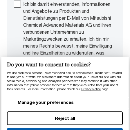
Ich bin damit einverstanden, Informationen
und Angebote zu Produkten und
Dienstleistungen per E-Mail von Mitsubishi
Chemical Advanced Materials AG und ihren
verbundenen Unternehmen zu
Marketingzwecken zu erhalten. Ich bin mir
meines Rechts bewusst, meine Einwilligung
und ihre Einzelheiten zu widerrufen, was
jederzeit über das Präferenzzentrum
Do you want to consent to cookies?
erfolgen kann.
We use cookies to personalize content and ads, to provide social media features and
to analyze our traffic. We also share information about your use of our site with our
Ich habe die Datenschutzhinweise und
social media, advertising and analytics partners who may combine it with other
information that you’ve provided to them or that they’ve collected from your use of
Geschäftsbedingungen von Mitsubishi
their services. For more information, please check our
Privacy Notice
page.
Chemical Advanced Materials AG gelesen,
verstanden und akzeptiert. *
Manage your preferences
Reject all
Formular absenden