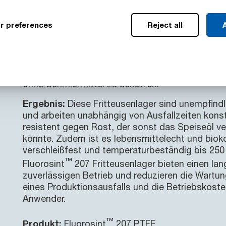
Flanschgehäuse). Diese Lager funktionieren jed
sie in heißes Öl getaucht werden. Das Schmiermi
r preferences
Reject all
A
auslaufen, erstarren und Frittierverunreinigungen 
wiederum die Kugeln am Abrollen hindern und zu
™
Lösung:
Unser Fluorosint
207 PTFE wurde ausg
Einsatzlager ohne Wälzkörper oder bewegliche T
ohne Schmiermittel zu schaffen.
Ergebnis:
Diese Fritteusenlager sind unempfind
und arbeiten unabhängig von Ausfallzeiten konst
resistent gegen Rost, der sonst das Speiseöl ve
könnte. Zudem ist es lebensmittelecht und biok
verschleißfest und temperaturbeständig bis 250 
™
Fluorosint
207 Fritteusenlager bieten einen la
zuverlässigen Betrieb und reduzieren die Wartun
eines Produktionsausfalls und die Betriebskoste
Anwender.
™
Produkt:
Fluorosint
207 PTFE