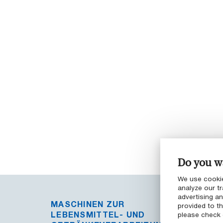
Do you wa
We use cookie
analyze our tr
advertising a
MASCHINEN ZUR
provided to th
LEBENSMITTEL- UND
please check