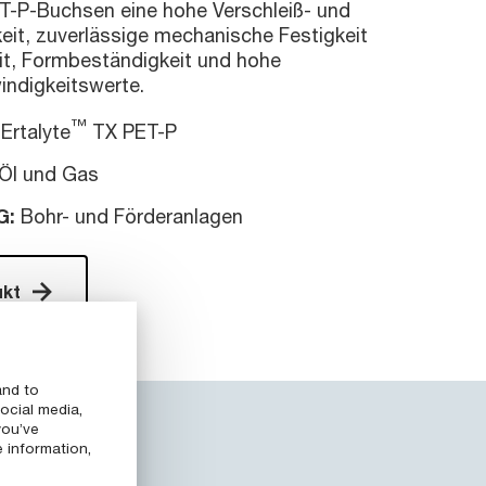
ET-P-Buchsen eine hohe Verschleiß- und
eit, zuverlässige mechanische Festigkeit
eit, Formbeständigkeit und hohe
ndigkeitswerte.
™
Ertalyte
TX PET-P
Öl und Gas
G:
Bohr- und Förderanlagen
kt
and to
ocial media,
you’ve
ugellager
e information,
ise 2-Bolzen-