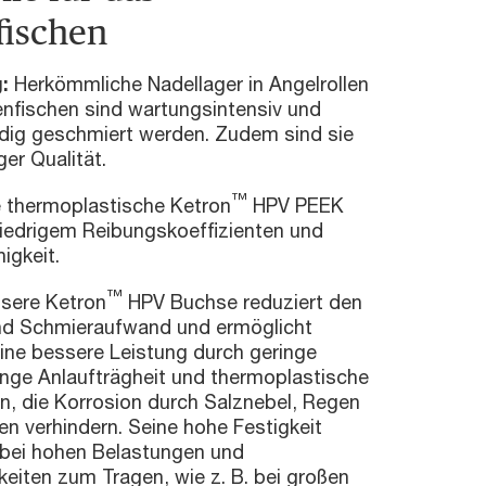
fischen
g:
Herkömmliche Nadellager in Angelrollen
enfischen sind wartungsintensiv und
ig geschmiert werden. Zudem sind sie
ger Qualität.
™
e thermoplastische Ketron
HPV PEEK
iedrigem Reibungskoeffizienten und
igkeit.
™
sere Ketron
HPV Buchse reduziert den
nd Schmieraufwand und ermöglicht
eine bessere Leistung durch geringe
inge Anlaufträgheit und thermoplastische
n, die Korrosion durch Salznebel, Regen
n verhindern. Seine hohe Festigkeit
bei hohen Belastungen und
eiten zum Tragen, wie z. B. bei großen