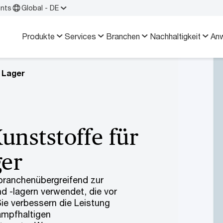
ents
Global - DE
Produkte
Services
Branchen
Nachhaltigkeit
An
 Lager
unststoffe für
ger
branchenübergreifend zur
d -lagern verwendet, die vor
Sie verbessern die Leistung
ampfhaltigen