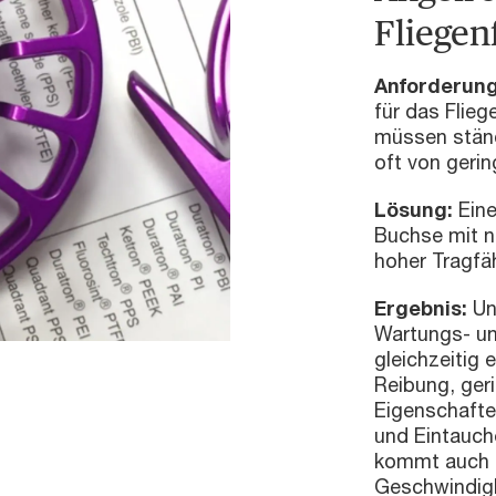
Fliegen
Anforderun
für das Flieg
müssen ständ
oft von gerin
Lösung:
Ein
Buchse mit n
hoher Tragfäh
Ergebnis:
Un
Wartungs- u
gleichzeitig 
Reibung, ger
Eigenschafte
und Eintauche
kommt auch 
Geschwindigk