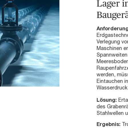
Lager i
Bauger
Anforderun
Erdgastechnol
Verlegung von
Maschinen erf
Spannweiten
Meeresboden
Raupenfahrze
werden, müss
Eintauchen i
Wasserdruck 
Lösung:
Erta
des Grabenrä
Stahlwellen 
Ergebnis:
Tr