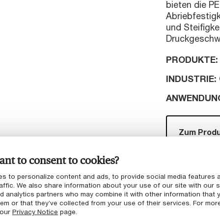
bieten die P
Abriebfestigk
und Steifigk
Druckgeschwi
PRODUKTE:
INDUSTRIE:
ANWENDUN
Zum Produ
nt to consent to cookies?
s to personalize content and ads, to provide social media features 
affic. We also share information about your use of our site with our s
nd analytics partners who may combine it with other information that 
Anforderung:
Frühere Entwürfe für Fritteusen-K
em or that they’ve collected from your use of their services. For mor
enthielten Gehäuse aus Gusseisen (typischerwe
 our
Privacy Notice
page.