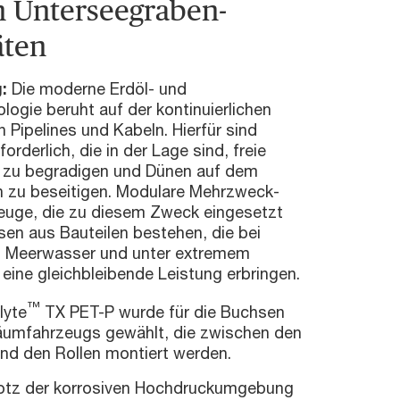
n Unterseegraben-
äten
g:
Die moderne Erdöl- und
ogie beruht auf der kontinuierlichen
 Pipelines und Kabeln. Hierfür sind
orderlich, die in der Lage sind, freie
 zu begradigen und Dünen auf dem
 zu beseitigen. Modulare Mehrzweck-
uge, die zu diesem Zweck eingesetzt
en aus Bauteilen bestehen, die bei
n Meerwasser und unter extremem
eine gleichbleibende Leistung erbringen.
™
lyte
TX PET-P wurde für die Buchsen
umfahrzeugs gewählt, die zwischen den
und den Rollen montiert werden.
otz der korrosiven Hochdruckumgebung