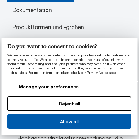
Dokumentation
Produktformen und -größen
Do you want to consent to cookies?
PRODUKTINFORMATIONEN
We use cookies to personalize content and ads, to provide social media features and
to analyze our traffic. We also share information about your use of our site with our
social media, advertising and analytics partners who may combine it with other
Materialeigenschaften
information that you’ve provided to them or that they’ve collected from your use of
their services. For more information, please check our
Privacy Notice
page.
Das marktweit verschleißfesteste Nylon
Manage your preferences
Selbstschmierend mit ausgezeichnetem
Reibungsverhalten
Bis zu fünfmal höhere Belastbarkeit als
Reject all
herkömmliche Gussnylons
Bis zu zehnmal längere Nutzungsdauer als
Allow all
herkömmliche Gussnylons
Ideal für
Hochgeschwindigkeitsanwendungen, die