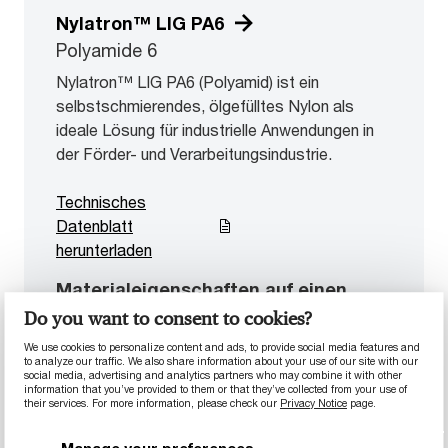
Nylatron™ LIG PA6
Polyamide 6
Nylatron™ LIG PA6 (Polyamid) ist ein
selbstschmierendes, ölgefülltes Nylon als
ideale Lösung für industrielle Anwendungen in
der Förder- und Verarbeitungsindustrie.
Technisches
Datenblatt
herunterladen
Materialeigenschaften auf einen
Blick
Do you want to consent to cookies?
Intern geschmiert
We use cookies to personalize content and ads, to provide social media features and
to analyze our traffic. We also share information about your use of our site with our
Gute mechanische und elektrische
social media, advertising and analytics partners who may combine it with other
Eigenschaften
information that you’ve provided to them or that they’ve collected from your use of
their services. For more information, please check our
Privacy Notice
page.
Optimale Balance zwischen Stärke und
Zähigkeit
Manage your preferences