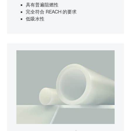
具有普遍阻燃性
完全符合 REACH 的要求
低吸水性