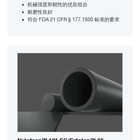
机械强度和韧性的优良组合
耐磨性良好
符合 FDA 21 CFR § 177.1500 标准的要求