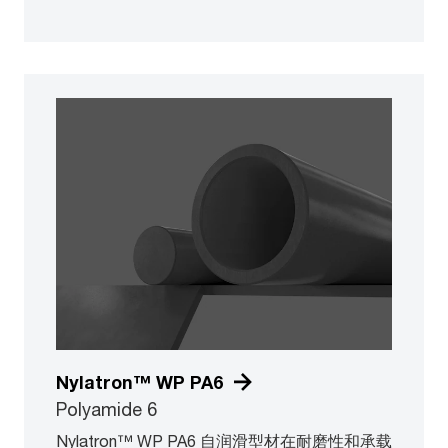
Nylatron™ WP PA6
Polyamide 6
Nylatron™ WP PA6 自润滑型材在耐磨性和承载