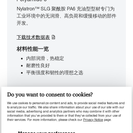
Nylatron™ SLG 聚酰胺 PA6 充油型型材专门为
工业环境中的无润滑、高负荷和缓慢移动的部件
开发。
下载技术数据表
材料性能一览
内部润滑，热稳定
耐磨性良好
平衡强度和韧性的理想之选
Do you want to consent to cookies?
We use cookies to personalize content and ads, to provide social media features and
to analyze our traffic. We also share information about your use of our site with our
social media, advertising and analytics partners who may combine it with other
information that you’ve provided to them or that they’ve collected from your use of
their services. For more information, please check our
Privacy Notice
page.
Manage your preferences