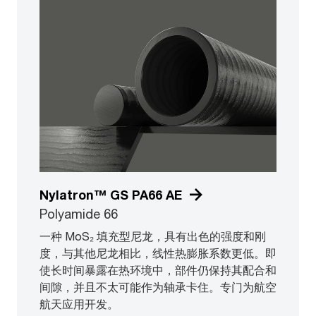
Nylatron™ GS PA66 AE
Polyamide 66
一种 MoS₂ 填充型尼龙，具有出色的强度和刚
度，与其他尼龙相比，线性热膨胀系数更低。即
使长时间暴露在热环境中，部件仍保持其配合和
间隙，并且不太可能作为轴承卡住。专门为航空
航天应用开发。