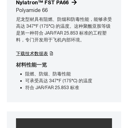
Nylatron™ FST PA66
Polyamide 66
尼龙型材具有阻燃、防烟和防毒性能，能够承受
高达 347°F (175°C) 的温度。这种聚酰亚胺等级
是第一种符合 JAR/FAR 25.853 标准的工程塑
料，专门开发用于飞机内部环境。
下载技术数据表
材料性能一览
阻燃、防烟、防毒性能
可承受高达 347°F (175°C) 的温度
符合 JAR/FAR 25.853 标准