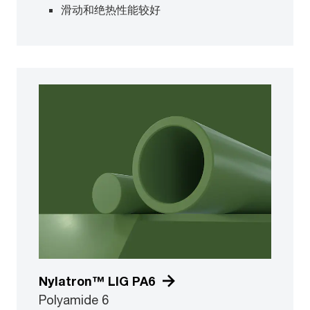
滑动和绝热性能较好
Nylatron™ LIG PA6
Polyamide 6