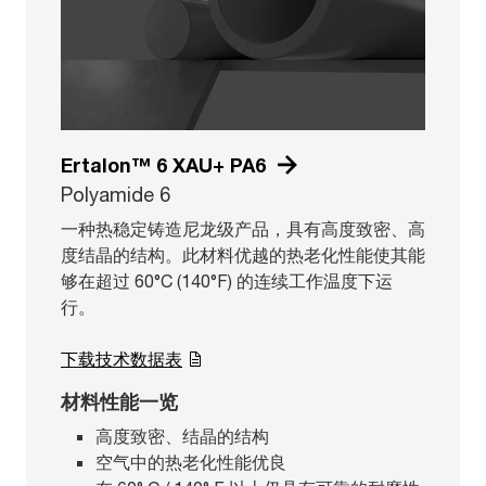
Ertalon™ 6 XAU+ PA6
Polyamide 6
一种热稳定铸造尼龙级产品，具有高度致密、高
度结晶的结构。此材料优越的热老化性能使其能
够在超过 60°C (140°F) 的连续工作温度下运
行。
下载技术数据表
材料性能一览
高度致密、结晶的结构
空气中的热老化性能优良