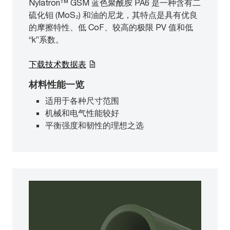
Nylatron™ GSM 蓝色聚酰胺 PA6 是一种含有二
硫化钼 (MoS₂) 和油的尼龙，其特点是具有优良
的摩擦特性、低 CoF、较高的极限 PV 值和低
“k”系数。
下载技术数据表
材料性能一览
适用于各种尺寸范围
机械和电气性能较好
平衡强度和韧性的理想之选