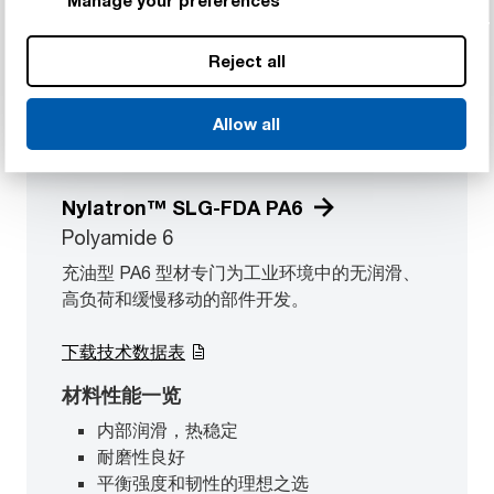
Reject all
Allow all
Nylatron™ SLG-FDA PA6
Polyamide 6
充油型 PA6 型材专门为工业环境中的无润滑、
高负荷和缓慢移动的部件开发。
下载技术数据表
材料性能一览
内部润滑，热稳定
耐磨性良好
平衡强度和韧性的理想之选