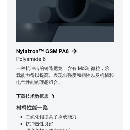
Nylatron™ GSM PA6
Polyamide 6
一种抗冲击的铸造尼龙，含有 MoS₂ 微粒，承
载能力得以提高。表现出强度和韧性以及机械和
电气性能的理想组合。
下载技术数据表
材料性能一览
二硫化钼提高了承载能力
抗冲击性良好