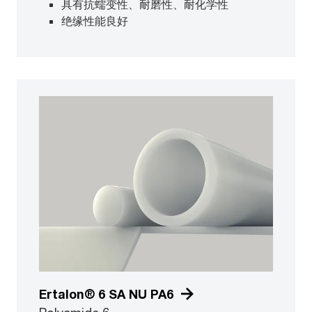
具有抗蠕变性、耐磨性、耐化学性
绝缘性能良好
Ertalon® 6 SA NU PA6