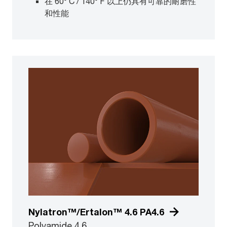
在 60° C / 140° F 以上仍具有可靠的耐磨性
和性能
Nylatron™/Ertalon™ 4.6 PA4.6
Polyamide 4.6