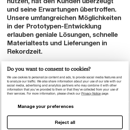
nutzen, hat den Kunden überzeugt
und seine Erwartungen übertroffen.
Unsere umfangreichen Möglichkeiten
in der Prototypen-Entwicklung
erlauben geniale Lösungen, schnelle
Materialtests und Lieferungen in
Rekordzeit.
Do you want to consent to cookies?
Ergebnisse
We use cookies to personalize content and ads, to provide social media features and
to analyze our traffic. We also share information about your use of our site with our
social media, advertising and analytics partners who may combine it with other
Schnellere Herstellung und erhöhter
information that you’ve provided to them or that they’ve collected from your use of
their services. For more information, please check our
Privacy Notice
page.
Durchsatz
™
Manage your preferences
Duratron
PAI Kunststoff bietet hohe
Stoßfestigkeit und ausgezeichnete
Verschleißfestigkeit – beides sowohl bei
Reject all
Zimmertemperatur als auch bei extremer Hitze.