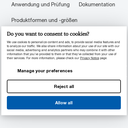
Anwendung und Prüfung
Dokumentation
Produktformen und -größen
Do you want to consent to cookies?
PRODUKTINFORMATIONEN
We use cookies to personalize content and ads, to provide social media features and
to analyze our traffic. We also share information about your use of our site with our
social media, advertising and analytics partners who may combine it with other
information that you’ve provided to them or that they’ve collected from your use of
Materialeigenschaften
their services. For more information, please check our
Privacy Notice
page.
Anwendungen mit hoher Last, hoher
Manage your preferences
Geschwindigkeit, abrasive Anwendungen
Reduziert Geräuschentwicklung
Reject all
Selbstschmierend
Beständig gegenüber Korrosion und
Verschleiß
Allow all
Keine Feuchtigkeitsaufnahme