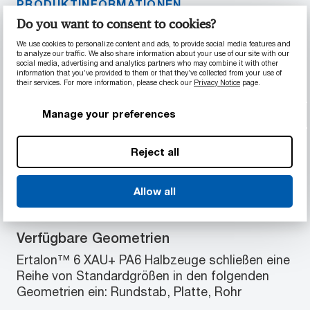
PRODUKTINFORMATIONEN
Do you want to consent to cookies?
Materialeigenschaften
We use cookies to personalize content and ads, to provide social media features and
to analyze our traffic. We also share information about your use of our site with our
social media, advertising and analytics partners who may combine it with other
Wärmestabilisiert
information that you’ve provided to them or that they’ve collected from your use of
Hochdichte, kristalline Struktur
their services. For more information, please check our
Privacy Notice
page.
Überragende Wärmealterungseigenschaften
Manage your preferences
in Luft
Zuverlässige Verschleißfestigkeit und
Qualität bei Betriebstemperaturen von über
Reject all
60 °C (140 °C)
Allow all
Verfügbare Geometrien
Ertalon™ 6 XAU+ PA6 Halbzeuge schließen eine
Reihe von Standardgrößen in den folgenden
Geometrien ein: Rundstab, Platte, Rohr