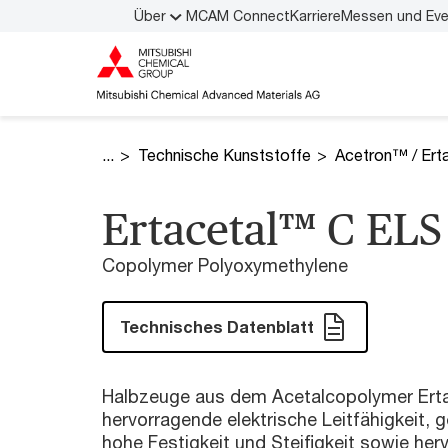
Über
MCAM Connect
Karriere
Messen und Ev
Technische Kunststoffe
Acetron™ / Ert
Ertacetal™ C EL
Copolymer Polyoxymethylene
Technisches Datenblatt
Halbzeuge aus dem Acetalcopolymer Ert
hervorragende elektrische Leitfähigkeit,
hohe Festigkeit und Steifigkeit sowie her