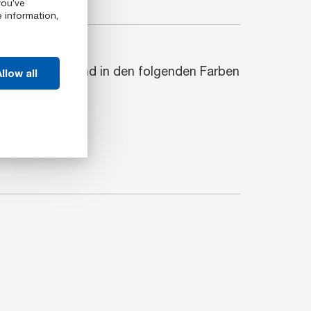
you’ve
e information,
n
 Halbzeuge sind in den folgenden Farben
llow all