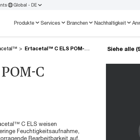
ents
Global - DE
Produkte
Services
Branchen
Nachhaltigkeit
An
Siehe alle 
acetal™
Ertacetal™ C ELS POM-C
S POM-C
acetal™ C ELS weisen
 geringe Feuchtigkeitsaufnahme,
vorragende Bearbeitbarkeit auf.