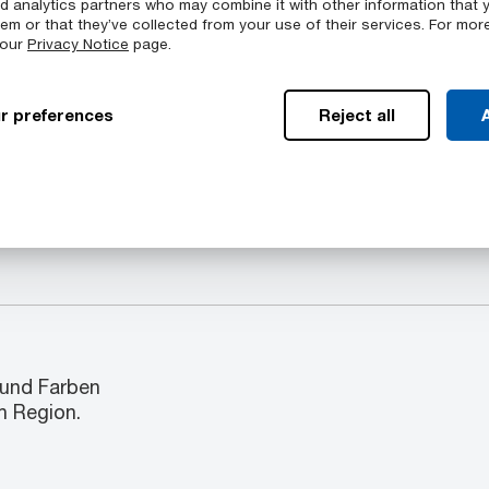
nd analytics partners who may combine it with other information that 
em or that they’ve collected from your use of their services. For mor
 our
Privacy Notice
page.
Verfügbare Farbe
eßen eine Reihe von
Ertacetal™ C ELS POM-C
r preferences
Reject all
A
rien ein: Rundstab,
erhältlich: Schwarz
 und Farben
h Region.