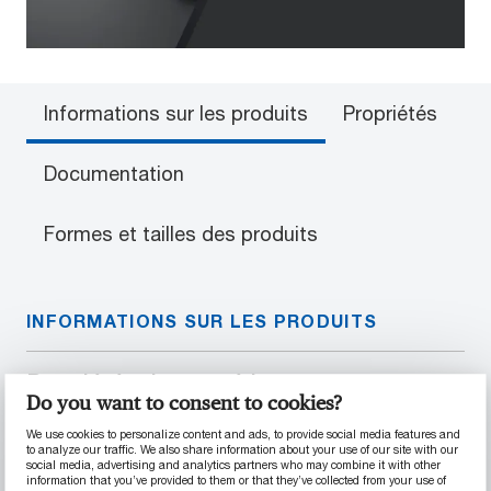
Informations sur les produits
Propriétés
Documentation
Formes et tailles des produits
INFORMATIONS SUR LES PRODUITS
Propriétés des matériaux
Do you want to consent to cookies?
Excellente conductivité électrique
We use cookies to personalize content and ads, to provide social media features and
Faible absorption d’humidité
to analyze our traffic. We also share information about your use of our site with our
social media, advertising and analytics partners who may combine it with other
Résistance et rigidité élevées
information that you’ve provided to them or that they’ve collected from your use of