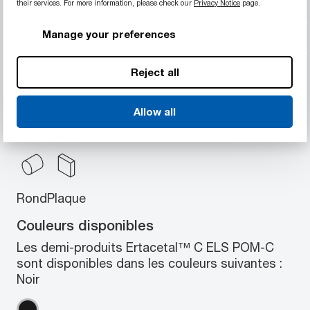
Grande usinabilité
their services. For more information, please check our
Privacy Notice
page.
Manage your preferences
Reject all
Géométries disponibles
Les demi-produits Ertacetal™ C ELS POM-C
Allow all
sont disponibles en différentes tailles standard
dans les géométries suivantes : Rond, Plaque
Rond
Plaque
Couleurs disponibles
Les demi-produits Ertacetal™ C ELS POM-C
sont disponibles dans les couleurs suivantes :
Noir