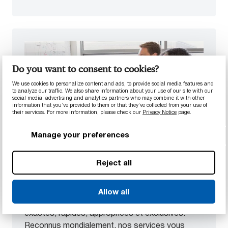
Do you want to consent to cookies?
We use cookies to personalize content and ads, to provide social media features and
to analyze our traffic. We also share information about your use of our site with our
social media, advertising and analytics partners who may combine it with other
information that you’ve provided to them or that they’ve collected from your use of
their services. For more information, please check our
Privacy Notice
page.
Manage your preferences
Services de pointe
Reject all
Nous pouvons tester, créer un prototype et
adapter des matériaux in situ ou dans des
environnements simulés avec grande précision,
Allow all
afin que nos clients obtiennent des solutions
exactes, rapides, appropriées et exclusives.
Reconnus mondialement, nos services vous