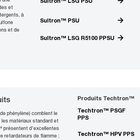
Sultron™ LSG PSU
des et
tergents, à
Sultron™ PSU
sulfone
ons et de
Sultron™ LSG R5100 PPSU
Produits Techtron™
its
Techtron™ PSGF
de phénylène) comblent le
PPS
e les matériaux standard et
 présentent d'excellentes
Techtron™ HPV PPS
re retardateurs de flamme ;