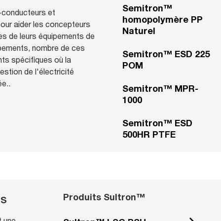
Semitron™
i-conducteurs et
homopolymère PP
our aider les concepteurs
Naturel
ces de leurs équipements de
uipements, nombre de ces
Semitron™ ESD 225
ts spécifiques où la
POM
estion de l'électricité
e..
Semitron™ MPR-
1000
Semitron™ ESD
500HR PTFE
Produits Sultron™
ts
t une