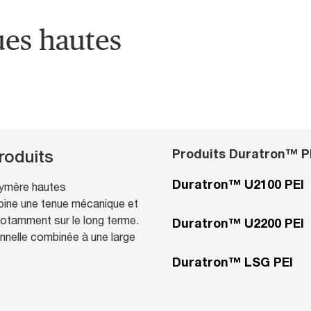
ues hautes
Produits Duratron™ P
oduits
Duratron™ U2100 PEI
lymère hautes
bine une tenue mécanique et
notamment sur le long terme.
Duratron™ U2200 PEI
onnelle combinée à une large
Duratron™ LSG PEI