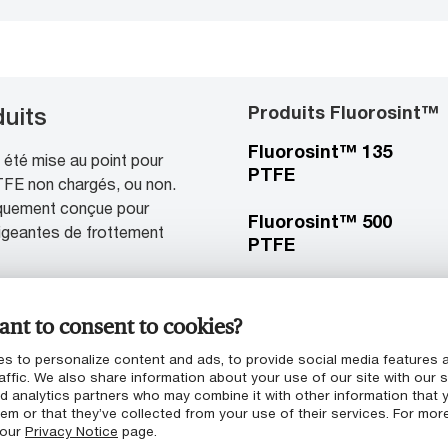
Produits Fluorosint™
uits
Fluorosint™ 135
été mise au point pour
PTFE
FE non chargés, ou non.
iquement conçue pour
Fluorosint™ 500
xigeantes de frottement
PTFE
Fluorosint™ 207
PTFE
nt to consent to cookies?
s to personalize content and ads, to provide social media features 
affic. We also share information about your use of our site with our s
nd analytics partners who may combine it with other information that 
em or that they’ve collected from your use of their services. For mor
 our
Privacy Notice
page.