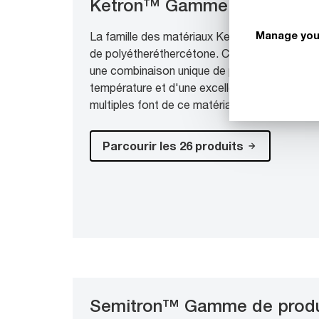
Ketron™ Gamme de produit
Manage you
La famille des matériaux Ketron™ PEEK sont f
de polyétheréthercétone. Ce matériau avancé
une combinaison unique de propriétés mécani
température et d'une excellente résistance c
multiples font de ce matériau, le plus popula
Parcourir les 26 produits
Semitron™ Gamme de produ