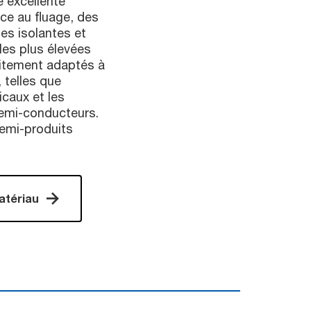
 excellente
nce au fluage, des
des isolantes et
les plus élevées
aitement adaptés à
 telles que
icaux et les
emi-conducteurs.
demi-produits
atériau