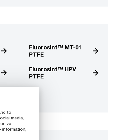
Fluorosint™ MT-01
PTFE
Fluorosint™ HPV
PTFE
and to
ocial media,
you’ve
e information,