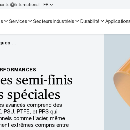
ments
International - FR
ts
Services
Secteurs industriels
Durabilité
Application
Plastiques techniques hautes performances
ERFORMANCES
es semi-finis
s spéciales
ques avancés comprend des
, PSU, PTFE, et PPS qui
onnels comme l'acier, même
ment extrêmes compris entre