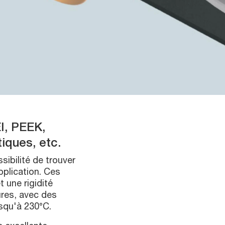
I, PEEK,
iques, etc.
sibilité de trouver
pplication. Ces
 une rigidité
ures, avec des
squ'à 230°C.