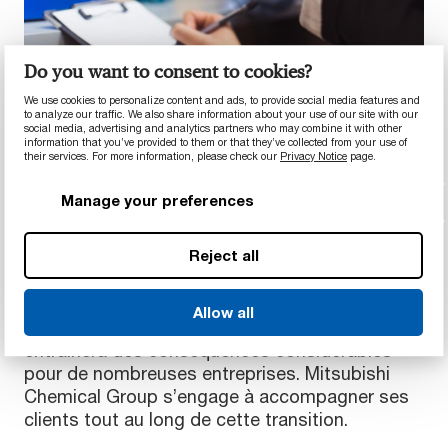
Do you want to consent to cookies?
We use cookies to personalize content and ads, to provide social media features and
to analyze our traffic. We also share information about your use of our site with our
social media, advertising and analytics partners who may combine it with other
information that you’ve provided to them or that they’ve collected from your use of
TROUVER DES ALTERNATIVES AUX PFAS
their services. For more information, please check our
Privacy Notice
page.
Vous accompagner dans cette
Manage your preferences
transition
Reject all
Sachant que des matériaux comme le PTFE et
le PVDF sont très largement utilisés dans les
environnements industriels et commerciaux, la
Allow all
restriction imminente des polymères fluorés
entraînera des conséquences considérables
pour de nombreuses entreprises. Mitsubishi
Chemical Group s’engage à accompagner ses
clients tout au long de cette transition.