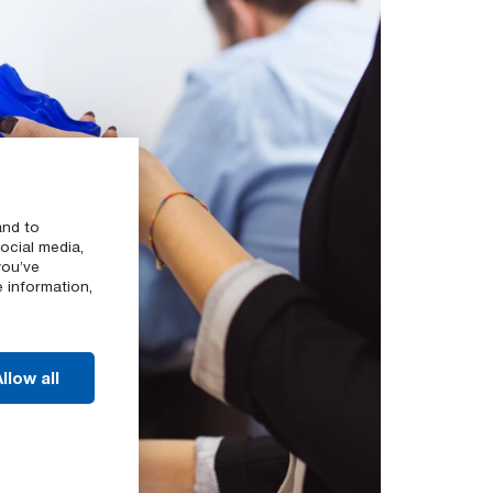
and to
ocial media,
you’ve
e information,
llow all