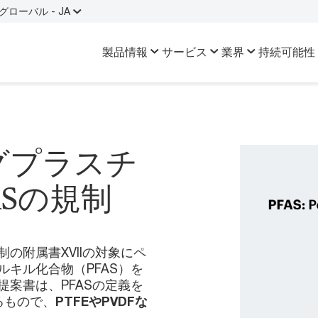
グローバル - JA
製品情報
サービス
業界
持続可能性
グプラスチ
ASの規制
制の附属書XVIIの対象にペ
キル化合物（PFAS）を
案書は、PFASの定義を
るもので、
PTFEやPVDFな