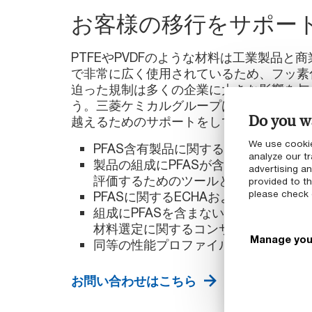
お客様の移行をサポー
PTFEやPVDFのような材料は工業製品と
で非常に広く使用されているため、フッ素
迫った規制は多くの企業に大きな影響を与
う。三菱ケミカルグループは、お客様がこ
Do you wa
越えるためのサポートをしてまいります
We use cookie
PFAS含有製品に関する透明性の提供
analyze our tr
製品の組成にPFASが含まれているか
advertising a
評価するためのツールとドキュメント
provided to th
please check
PFASに関するECHAおよびREACH
組成にPFASを含まない適切な材料を
材料選定に関するコンサルティング
Manage you
同等の性能プロファイルを持つ代替材
お問い合わせはこちら