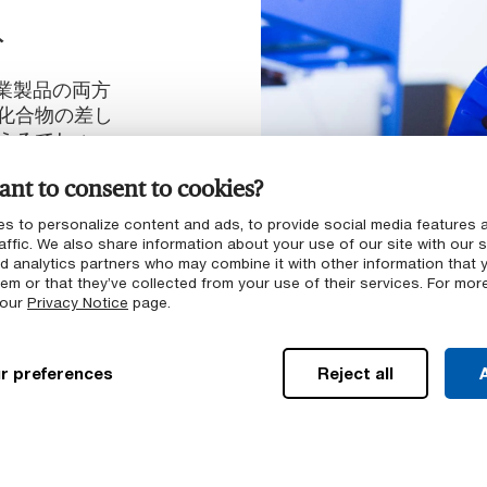
ト
商業製品の両方
化合物の差し
えるでしょ
の移行を乗り
nt to consent to cookies?
。
s to personalize content and ads, to provide social media features 
affic. We also share information about your use of our site with our s
どうかを迅速に
nd analytics partners who may combine it with other information that 
の導入
em or that they’ve collected from your use of their services. For mor
 our
Privacy Notice
page.
規制の進展の監視
見つけるための
r preferences
Reject all
A
料の開発