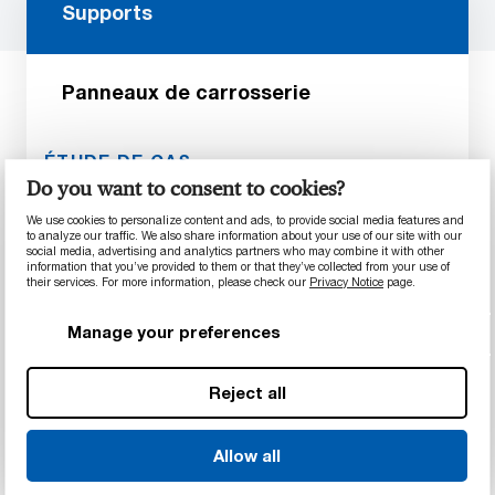
Supports
Panneaux de carrosserie
ÉTUDE DE CAS
Do you want to consent to cookies?
Mouler des supports en
We use cookies to personalize content and ads, to provide social media features and
composite fibre de carbone pour
to analyze our traffic. We also share information about your use of our site with our
social media, advertising and analytics partners who may combine it with other
remplacer l'acier
information that you’ve provided to them or that they’ve collected from your use of
their services. For more information, please check our
Privacy Notice
page.
Nos technologies de mappage prédictif
Manage your preferences
exclusives et nos processus de test
rigoureux ont permis d’établir la nouvelle
conception finale de supports pour
Reject all
véhicules commerciaux en remplaçant
l’acier par des composites en fibre de
Allow all
carbone. Les propriétés mécaniques
exceptionnelles de nos matériaux