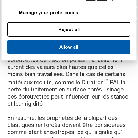
La dimension et la forme influencent sur la
cristallinité et l'orientation de la fibre, qui à leur
Manage your preferences
tour peuvent influencer les propriétés
mécaniques ; de plus, les opérations d'usinage
Reject all
influent sur la qualité de l'état de surface, alors
que les résines sont testées à partir
d'éprouvettes injectées dans des cavités de
Allow all
moule hautement polies. Par exemple, les
éprouvettes de traction polies manuellement
auront des valeurs plus hautes que celles
moins bien travaillées. Dans le cas de certains
™
matériaux recuits, comme le Duratron
PAI, la
perte du traitement en surface après usinage
des éprouvettes peut influencer leur résistance
et leur rigidité.
En résumé, les propriétés de la plupart des
plastiques renforcés doivent être considérées
comme étant anisotropes, ce qui signifie qu'il