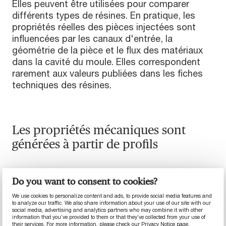
Elles peuvent être utilisées pour comparer
différents types de résines. En pratique, les
propriétés réelles des pièces injectées sont
influencées par les canaux d'entrée, la
géométrie de la pièce et le flux des matériaux
dans la cavité du moule. Elles correspondent
rarement aux valeurs publiées dans les fiches
techniques des résines.
Les propriétés mécaniques sont
générées à partir de profils
MCAM génère les propriétés mécaniques
Do you want to consent to cookies?
avec des spécimens usinés à partir de
profils injectés, coulés, compressés ou
We use cookies to personalize content and ads, to provide social media features and
to analyze our traffic. We also share information about your use of our site with our
extrudés.
social media, advertising and analytics partners who may combine it with other
information that you’ve provided to them or that they’ve collected from your use of
their services. For more information, please check our
Privacy Notice
page.