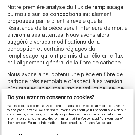
Notre première analyse du flux de remplissage
du moule sur les conceptions initialement
proposées par le client a révélé que la
résistance de la pièce serait inférieure de moitié
environ à ses attentes. Nous avons alors
suggéré diverses modifications de la
conception et certains réglages du
remplissage, qui ont permis d'améliorer le flux
et l'alignement général de la fibre de carbone.
Nous avons ainsi obtenu une pièce en fibre de
carbone très semblable d'aspect à sa version
d'origine en acier, mais moins volumineuse, ne
nécessitant pas de nervures de renfort
Do you want to consent to cookies?
supplémentaires et répondant aux exigences
We use cookies to personalize content and ads, to provide social media features and
de l'OEM en termes de sécurité et de
to analyze our traffic. We also share information about your use of our site with our
social media, advertising and analytics partners who may combine it with other
résistance.
information that you’ve provided to them or that they’ve collected from your use of
their services. For more information, please check our
Privacy Notice
page.
™
Avec le KyronMAX
et notre nouveau concept