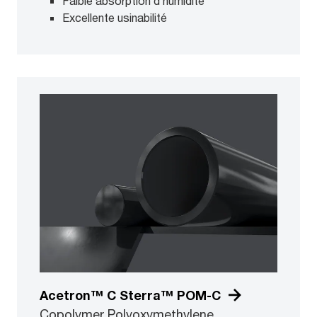
Faible absorption d’humidité
Excellente usinabilité
Acetron™ C Sterra™ POM-C
Copolymer Polyoxymethylene