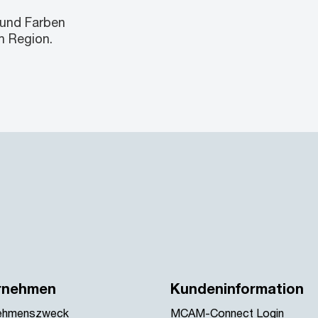
 und Farben
h Region.
rnehmen
Kundeninformation
ehmenszweck
MCAM-Connect Login