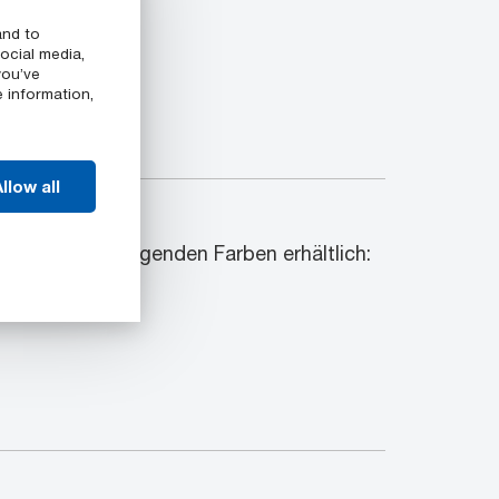
and to
ocial media,
you’ve
e information,
llow all
n
ind in den folgenden Farben erhältlich: