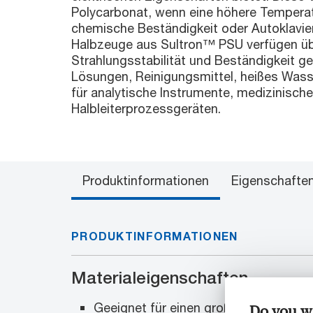
Polycarbonat, wenn eine höhere Temperat
chemische Beständigkeit oder Autoklavierb
Halbzeuge aus Sultron™ PSU verfügen üb
Strahlungsstabilität und Beständigkeit g
Lösungen, Reinigungsmittel, heißes Wasse
für analytische Instrumente, medizinisc
Halbleiterprozessgeräten.
Produktinformationen
Eigenschafte
PRODUKTINFORMATIONEN
Materialeigenschaften
Geeignet für einen großen Temperatu
Do you wa