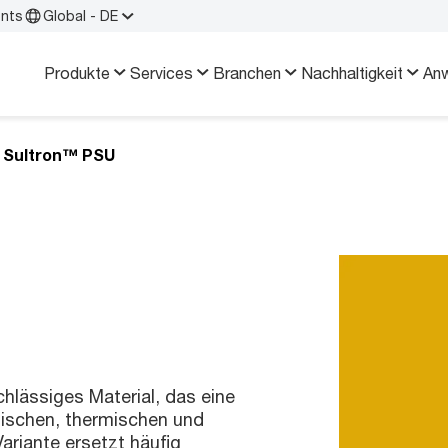
ents
Global - DE
Produkte
Services
Branchen
Nachhaltigkeit
An
Sultron™ PSU
chlässiges Material, das eine
ischen, thermischen und
ariante ersetzt häufig