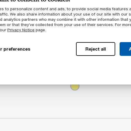
iereigenschaften
s to personalize content and ads, to provide social media features 
affic. We also share information about your use of our site with our s
nd analytics partners who may combine it with other information that 
chaften
em or that they’ve collected from your use of their services. For mor
 our
Privacy Notice
page.
r preferences
Reject all
A
Verfügbare Farbe
Reihe von
Sultron™ PSU Halbzeuge s
rien ein: Rundstab,
Gelb (lichtdurchlässig)