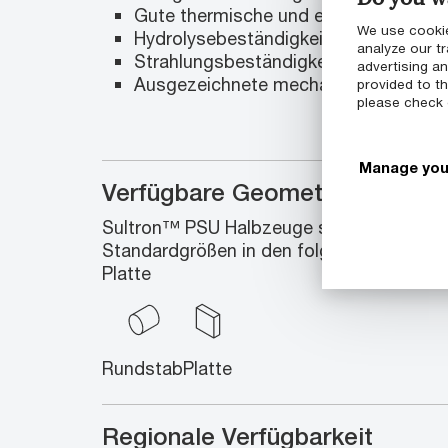
Gute thermische und elektrische Isol
We use cookie
Hydrolysebeständigkeit
analyze our tr
Strahlungsbeständigkeit
advertising a
Ausgezeichnete mechanische Eigens
provided to th
please check
Manage you
Verfügbare Geometrien
Sultron™ PSU Halbzeuge schließen eine 
Standardgrößen in den folgenden Geomet
Platte
Rundstab
Platte
Regionale Verfügbarkeit