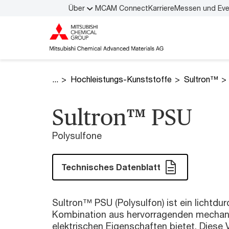
Über
MCAM Connect
Karriere
Messen und Ev
Hochleistungs-Kunststoffe
Sultron™
Sultron™ PSU
Polysulfone
Technisches Datenblatt
Sultron™ PSU (Polysulfon) ist ein lichtdur
Kombination aus hervorragenden mechan
elektrischen Eigenschaften bietet. Diese V