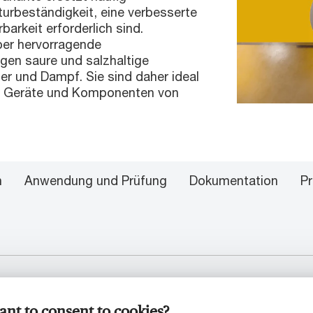
urbeständigkeit, eine verbesserte
arkeit erforderlich sind.
er hervorragende
egen saure und salzhaltige
r und Dampf. Sie sind daher ideal
he Geräte und Komponenten von
n
Anwendung und Prüfung
Dokumentation
P
rbereich
nt to consent to cookies?