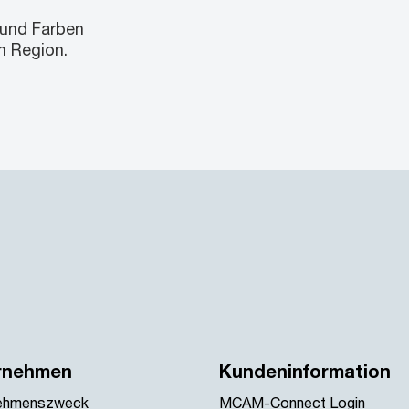
 und Farben
h Region.
rnehmen
Kundeninformation
ehmenszweck
MCAM-Connect Login