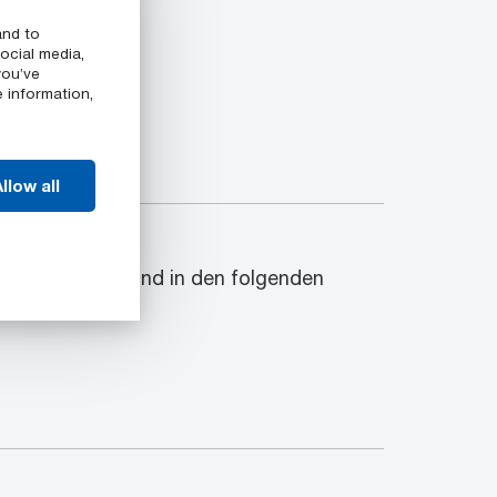
and to
ocial media,
you’ve
e information,
llow all
n
 Halbzeuge sind in den folgenden
rz