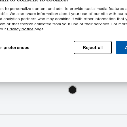
bfestigkeit
s to personalize content and ads, to provide social media features 
affic. We also share information about your use of our site with our s
nd analytics partners who may combine it with other information that 
em or that they’ve collected from your use of their services. For mor
 our
Privacy Notice
page.
r preferences
Reject all
A
Verfügbare Farbe
ießen eine Reihe von
Semitron™ ESD HPV PEEK
ien ein: Platte
Farben erhältlich: Schwa