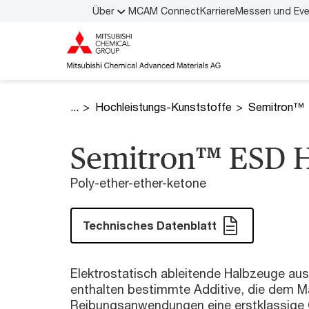
Über
MCAM Connect
Karriere
Messen und Ev
Hochleistungs-Kunststoffe
Semitron™
Semitron™ ESD 
Poly-ether-ether-ketone
Technisches Datenblatt
Elektrostatisch ableitende Halbzeuge 
enthalten bestimmte Additive, die dem Ma
Reibungsanwendungen eine erstklassige Q