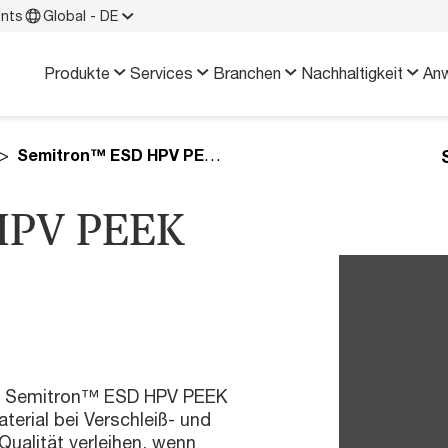
ents
Global - DE
Produkte
Services
Branchen
Nachhaltigkeit
An
Semitron™ ESD HPV PEEK
HPV PEEK
aus Semitron™ ESD HPV PEEK
terial bei Verschleiß- und
ualität verleihen, wenn