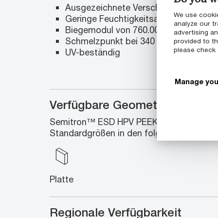
Ausgezeichnete Verschleiß- und Abrie
We use cookie
Geringe Feuchtigkeitsaufnahme
analyze our tr
Biegemodul von 760.000 psi
advertising a
Schmelzpunkt bei 340 °C (644 °F)
provided to th
please check
UV-beständig
Manage you
Verfügbare Geometrien
Semitron™ ESD HPV PEEK Halbzeuge schl
Standardgrößen in den folgenden Geometr
Platte
Regionale Verfügbarkeit