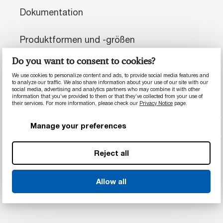
Dokumentation
Produktformen und -größen
Do you want to consent to cookies?
We use cookies to personalize content and ads, to provide social media features and
PRODUKTINFORMATIONEN
to analyze our traffic. We also share information about your use of our site with our
social media, advertising and analytics partners who may combine it with other
information that you’ve provided to them or that they’ve collected from your use of
their services. For more information, please check our
Privacy Notice
page.
Materialeigenschaften
Manage your preferences
Abriebfest
Hervorragende chemische Beständigkeit
und Verschleißfestigkeit
Reject all
Geringere Wärmeausdehnung
Kann Teilenutzungsdauer verlängern und
Allow all
schnell Wärme ableiten
Optimale Belastbarkeit