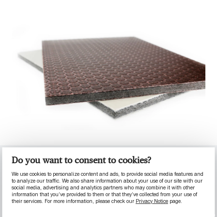
Materialeigenschaften
Do you want to consent to cookies?
We use cookies to personalize content and ads, to provide social media features and
to analyze our traffic. We also share information about your use of our site with our
Vergleich mit Sperrholz
social media, advertising and analytics partners who may combine it with other
information that you’ve provided to them or that they’ve collected from your use of
their services. For more information, please check our
Privacy Notice
page.
MultiQ™ Concrete
MultiQ™ Impact