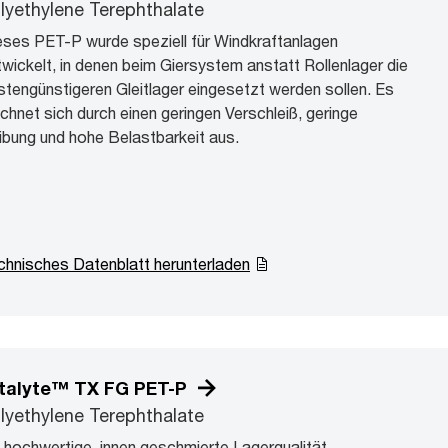
lyethylene Terephthalate
eses PET-P wurde speziell für Windkraftanlagen
twickelt, in denen beim Giersystem anstatt Rollenlager die
stengünstigeren Gleitlager eingesetzt werden sollen. Es
ichnet sich durch einen geringen Verschleiß, geringe
ibung und hohe Belastbarkeit aus.
chnisches Datenblatt herunterladen
talyte™ TX FG PET-P
lyethylene Terephthalate
n hochwertige, innen geschmierte Lagerqualität,