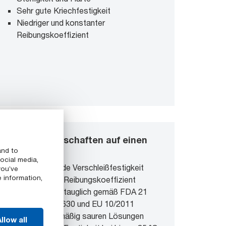
Sehr gute Kriechfestigkeit
Niedriger und konstanter
Reibungskoeffizient
Materialeigenschaften auf einen
Blick
and to
ocial media,
Hervorragende Verschleißfestigkeit
you’ve
e information,
und niedriger Reibungskoeffizient
Lebensmitteltauglich gemäß FDA 21
CFR § 177.1630 und EU 10/2011
Widersteht mäßig sauren Lösungen
llow all