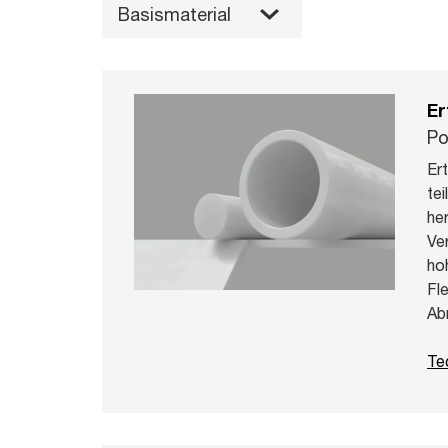
Basismaterial
Er
Po
Er
tei
he
Ve
ho
Fl
Ab
Te