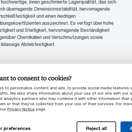
n hochwertige, innen geschmierte Lagerqualität, das sich
rch überragende Dimensionsstabilität, hervorragende
schleißfestigkeit und einen niedrigen
ibungskoeffizienten auszeichnet. Es verfügt über hohe
stigkeit und Steifigkeit, hervorragende Beständigkeit
genüber Chemikalien und Verschmutzungen sowie
tklassige Abriebfestigkeit.
nt to consent to cookies?
talyte™ FG PET-P
s to personalize content and ads, to provide social media features 
lyethylene Terephthalate
affic. We also share information about your use of our site with our s
nd analytics partners who may combine it with other information that 
verstärktes, halbkristallines, lebensmitteltaugliches PET-P
em or that they’ve collected from your use of their services. For mor
t ausgezeichneter Verschleißfestigkeit, hoher Stärke und
 our
Privacy Notice
page.
rträglichkeit mit mäßig sauren Lösungen. Diese Variante
nn hohen Lasten standhalten und behält bei bis zu 85°C
r preferences
Reject all
A
0°F) mehr von ihrer ursprünglichen Festigkeit als