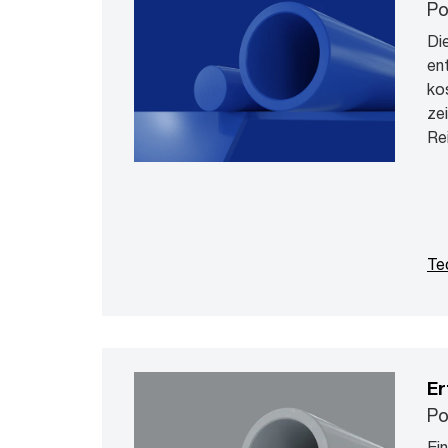
Po
Di
en
ko
ze
Re
Te
Er
Po
Ei