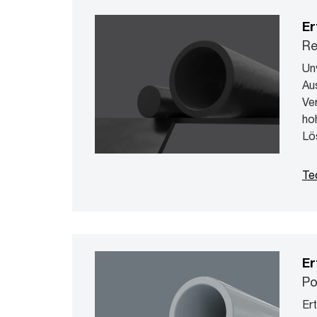
Er
Re
Un
Au
Ve
ho
Lö
Te
Er
Po
Er