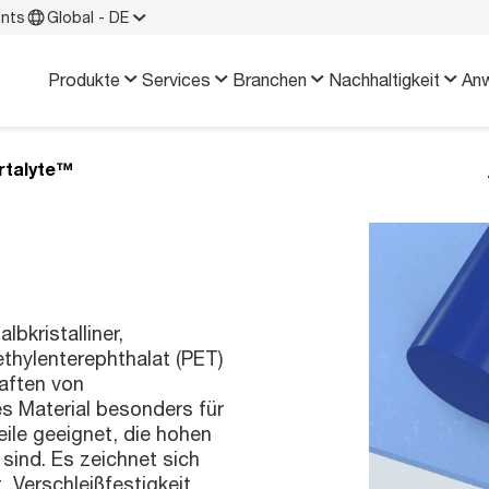
ents
Global - DE
Produkte
Services
Branchen
Nachhaltigkeit
An
rtalyte™
lbkristalliner,
ethylenterephthalat (PET)
aften von
es Material besonders für
ile geeignet, die hohen
sind. Es zeichnet sich
 Verschleißfestigkeit,