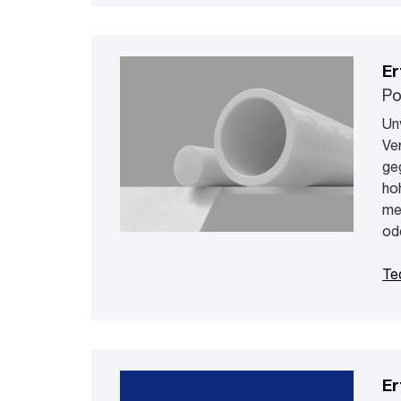
Er
Po
Un
Ver
ge
ho
meh
od
Te
Er