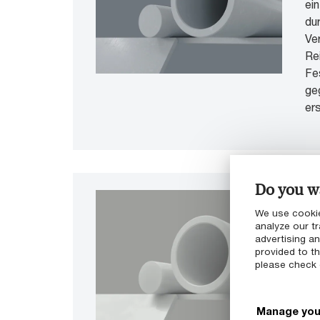
ei
du
Ver
Re
Fe
ge
ers
Do you wa
Er
We use cookie
Po
analyze our tr
advertising a
Un
provided to th
mi
please check
Ve
ka
Manage you
(18