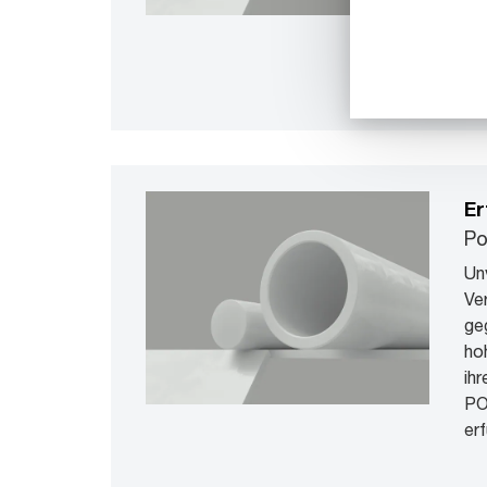
Ny
Te
Er
Po
Un
Ver
ge
ho
ih
PO
erf