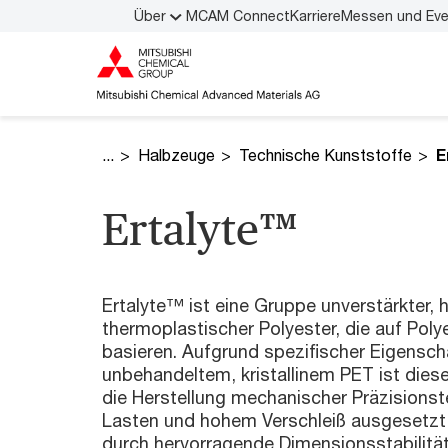
Über
MCAM Connect
Karriere
Messen und Ev
Halbzeuge
Technische Kunststoffe
E
Ertalyte™
Ertalyte™ ist eine Gruppe unverstärkter, ha
thermoplastischer Polyester, die auf Poly
basieren. Aufgrund spezifischer Eigensch
unbehandeltem, kristallinem PET ist dies
die Herstellung mechanischer Präzisionste
Lasten und hohem Verschleiß ausgesetzt 
durch hervorragende Dimensionsstabilität,