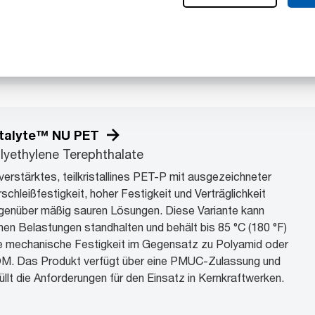
lonmaterialien oder Acetale.
chnisches Datenblatt herunterladen
talyte™ NU PET
lyethylene Terephthalate
verstärktes, teilkristallines PET-P mit ausgezeichneter
schleißfestigkeit, hoher Festigkeit und Verträglichkeit
genüber mäßig sauren Lösungen. Diese Variante kann
hen Belastungen standhalten und behält bis 85 °C (180 °F)
re mechanische Festigkeit im Gegensatz zu Polyamid oder
M. Das Produkt verfügt über eine PMUC-Zulassung und
üllt die Anforderungen für den Einsatz in Kernkraftwerken.