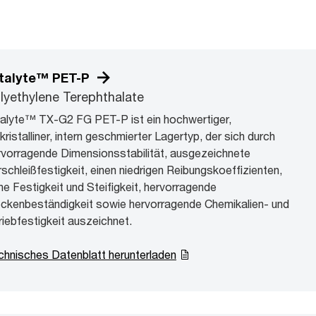
talyte™ PET-P
lyethylene Terephthalate
talyte™ TX-G2 FG PET-P ist ein hochwertiger,
lkristalliner, intern geschmierter Lagertyp, der sich durch
rvorragende Dimensionsstabilität, ausgezeichnete
rschleißfestigkeit, einen niedrigen Reibungskoeffizienten,
he Festigkeit und Steifigkeit, hervorragende
eckenbeständigkeit sowie hervorragende Chemikalien- und
riebfestigkeit auszeichnet.
chnisches Datenblatt herunterladen