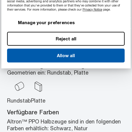
social media, advertising and analytics partners who may combine it with other
Transparent
information that you’ve provided to them or that they’ve collected from your use of
their services. For more information, please check our
Privacy Notice
page.
Kostengünstige thermische Qualität
Gute dielektrische Eigenschaften
Manage your preferences
Reject all
Verfügbare Geometrien
Allow all
Altron™ PPO Halbzeuge schließen eine Reihe
von Standardgrößen in den folgenden
Geometrien ein: Rundstab, Platte
Rundstab
Platte
Verfügbare Farben
Altron™ PPO Halbzeuge sind in den folgenden
Farben erhältlich: Schwarz, Natur