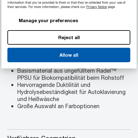
information that you’ve provided to them or that they’ve collected from your use of
their services. For more information, please check our
Privacy Notice
page.
Materialeigenschaften
Mit Vorbewertung von Rohstoff und
Manage your preferences
Halbzeug für den Kontakt mit Körper oder
Gewebe bis 24 Stunden gemäß USP VI und
Reject all
ISO 10993
Einige Farben verfügen über eine
Allow all
Vorbewertung für benetzten Kontakt in der
Bioprozesstechnik
Basismaterial aus ungefülltem Radel™
PPSU für Biokompatibilität beim Rohstoff
Hervorragende Duktilität und
Hydrolysebeständigkeit für Autoklavierung
und Heißwäsche
Große Auswahl an Farboptionen