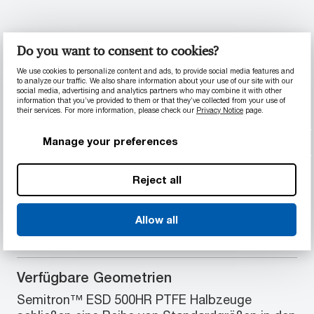
PRODUKTINFORMATIONEN
Do you want to consent to cookies?
We use cookies to personalize content and ads, to provide social media features and
Materialeigenschaften
to analyze our traffic. We also share information about your use of our site with our
social media, advertising and analytics partners who may combine it with other
information that you’ve provided to them or that they’ve collected from your use of
Wärmedämmend
their services. For more information, please check our
Privacy Notice
page.
Sehr niedriger Reibungskoeffizient
Umfangreiche chemische Beständigkeit
Manage your preferences
Geringe Ausgasung
Thermische Leistungsfähigkeit bis 260 °C
Reject all
(500 °F) bei kontinuierlicher Verwendung
Hervorragende Dimensionsstabilität
Allow all
Verfügbare Geometrien
Semitron™ ESD 500HR PTFE Halbzeuge