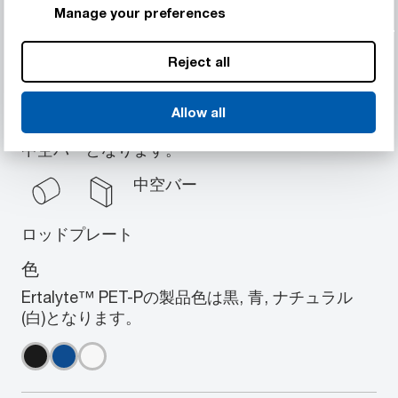
最高180° F / 85° Cで強度を維持
Manage your preferences
Reject all
形状
Allow all
Ertalyte™ PET-Pの製品形状はロッド, プレート,
中空バーとなります。
中空バー
ロッド
プレート
色
Ertalyte™ PET-Pの製品色は黒, 青, ナチュラル
(白)となります。