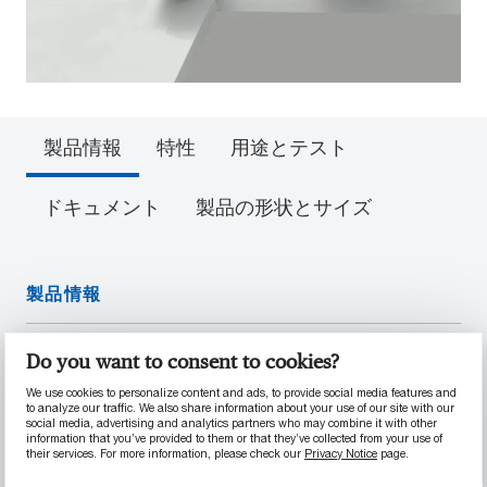
製品情報
特性
用途とテスト
ドキュメント
製品の形状とサイズ
製品情報
特長
Do you want to consent to cookies?
優れた摩耗耐性と低い摩擦係数
We use cookies to personalize content and ads, to provide social media features and
to analyze our traffic. We also share information about your use of our site with our
高い強度
social media, advertising and analytics partners who may combine it with other
information that you’ve provided to them or that they’ve collected from your use of
中程度の酸性溶液に対する耐性
their services. For more information, please check our
Privacy Notice
page.
高い荷重耐性