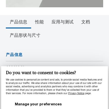
产品信息
性能
应用与测试
文档
产品形状与尺寸
产品信息
材料性能
Do you want to consent to cookies?
耐磨性良好、CoF 低
We use cookies to personalize content and ads, to provide social media features and
高强度
to analyze our traffic. We also share information about your use of our site with our
social media, advertising and analytics partners who may combine it with other
耐中等酸性溶液
information that you’ve provided to them or that they’ve collected from your use of
their services. For more information, please check our
Privacy Notice
page.
承载能力高
在高达 180° F / 85° C 条件下仍可保持其强度
Manage your preferences