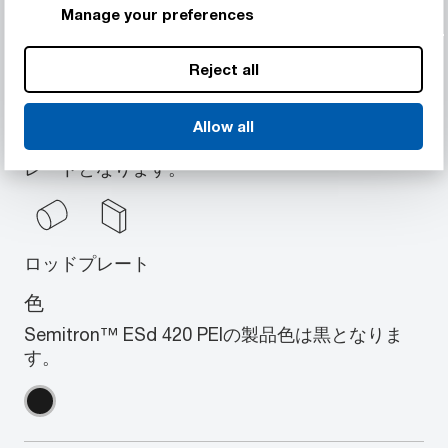
650,000 psiの曲げ弾性率と2.9%の吸湿
Manage your preferences
Reject all
形状
Allow all
Semitron™ ESd 420 PEIの製品形状はロッド, プ
レートとなります。
ロッド
プレート
色
Semitron™ ESd 420 PEIの製品色は黒となりま
す。