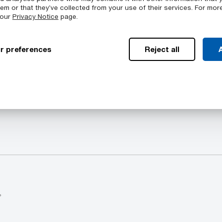
持其强度
em or that they’ve collected from your use of their services. For mor
 our
Privacy Notice
page.
r preferences
Reject all
A
提供的颜色
几何结构中的一系列标准尺寸：棒,
Ertalyte™ PET-P F
。