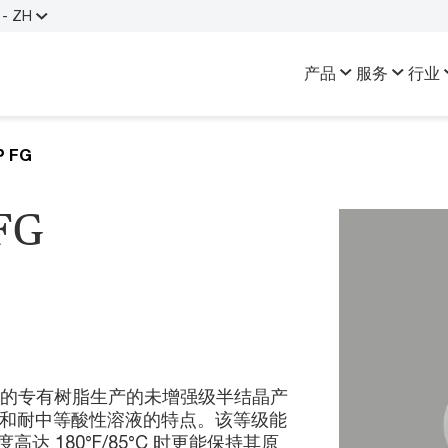
- ZH
产品
服务
行业
P FG
FG
采用我们的专有树脂生产的未增强级半结晶产
度和耐中等酸性溶液的特点。该等级能
 180°F/85°C 时更能保持其原