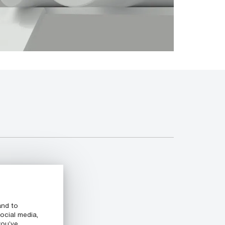
and to
ocial media,
you’ve