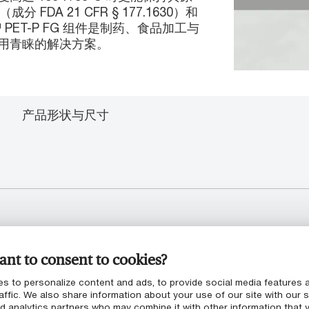
DA 21 CFR § 177.1630）和
te™ PET-P FG 组件是制药、食品加工与
用青睐的解决方案。
产品形状与尺寸
 10/2011 食品标准的要求
nt to consent to cookies?
s to personalize content and ads, to provide social media features 
affic. We also share information about your use of our site with our s
nd analytics partners who may combine it with other information that 